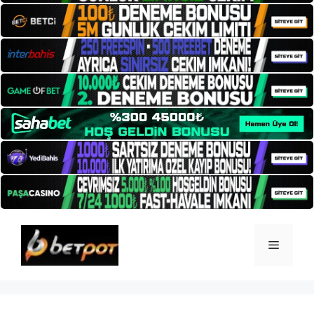
İçeriğe
atla
Menü