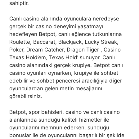
sahiptir.
Canlı casino alanında oyunculara neredeyse
gerçek bir casino deneyimi yaşatmayı
hedefleyen Betpot, canlı eğlence tutkunlarına
Roulette, Baccarat, Blackjack, Lucky Streak,
Poker, Dream Catcher, Dragon Tiger , Casino
Texas Hold’em, Texas Hold’ sunuyor. Canlı
casino alanındaki gerçek krupiye. Betpot canlı
casino oyunları oynarken, krupiye ile sohbet
edebilir ve sohbet penceresi aracılığıyla diğer
oyunculardan gelen metin mesajlarını
görebilirsiniz.
Betpot, spor bahisleri, casino ve canlı casino
alanlarında sunduğu kaliteli hizmetler ile
oyuncularını memnun ederken, sunduğu
bonuslar ile de oyuncularını başarılı bir şekilde