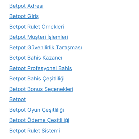
Betpot Adresi
Betpot Giriş
Betpot Rulet Örnekleri
Betpot Müşteri İşlemleri
Betpot Güvenilirlik Tartışması
Betpot Bahis Kazancı
Betpot Profesyonel Bahis
Betpot Bahis Çeşitliliği
Betpot Bonus Seçenekleri
Betpot
Betpot Oyun Çeşitliliği
Betpot Ödeme Çeşitliliği
Betpot Rulet Sistemi