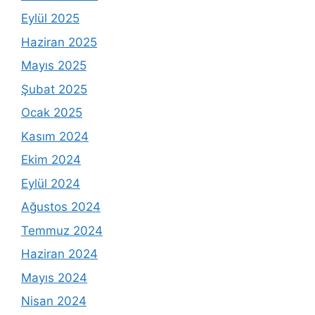
Eylül 2025
Haziran 2025
Mayıs 2025
Şubat 2025
Ocak 2025
Kasım 2024
Ekim 2024
Eylül 2024
Ağustos 2024
Temmuz 2024
Haziran 2024
Mayıs 2024
Nisan 2024