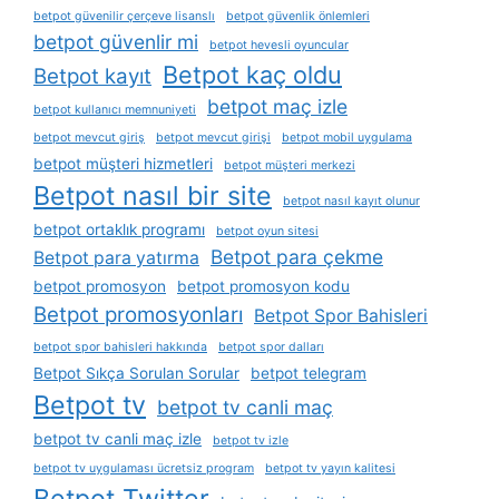
betpot güvenilir çerçeve lisanslı
betpot güvenlik önlemleri
betpot güvenlir mi
betpot hevesli oyuncular
Betpot kaç oldu
Betpot kayıt
betpot maç izle
betpot kullanıcı memnuniyeti
betpot mevcut giriş
betpot mevcut girişi
betpot mobil uygulama
betpot müşteri hizmetleri
betpot müşteri merkezi
Betpot nasıl bir site
betpot nasıl kayıt olunur
betpot ortaklık programı
betpot oyun sitesi
Betpot para çekme
Betpot para yatırma
betpot promosyon
betpot promosyon kodu
Betpot promosyonları
Betpot Spor Bahisleri
betpot spor bahisleri hakkında
betpot spor dalları
Betpot Sıkça Sorulan Sorular
betpot telegram
Betpot tv
betpot tv canli maç
betpot tv canli maç izle
betpot tv izle
betpot tv uygulaması ücretsiz program
betpot tv yayın kalitesi