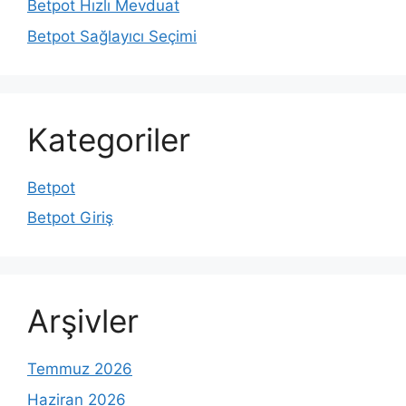
Betpot Hızlı Mevduat
Betpot Sağlayıcı Seçimi
Kategoriler
Betpot
Betpot Giriş
Arşivler
Temmuz 2026
Haziran 2026