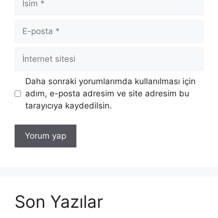
E-
posta
İnternet
sitesi
Daha sonraki yorumlarımda kullanılması için
adım, e-posta adresim ve site adresim bu
tarayıcıya kaydedilsin.
Son Yazılar