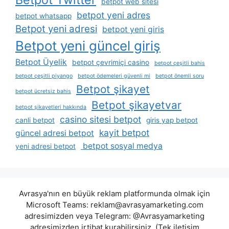
Betpot Twitter
betpot web sitesi
betpot yeni adres
betpot whatsapp
Betpot yeni adresi
betpot yeni giris
Betpot yeni güncel giriş
Betpot Üyelik
betpot çevrimiçi casino
betpot çeşitli bahis
betpot çeşitli piyango
betpot ödemeleri güvenli mi
betpot önemli soru
Betpot şikayet
betpot ücretsiz bahis
Betpot şikayetvar
betpot şikayetleri hakkında
casino sitesi betpot
canli betpot
giris yap betpot
kayit betpot
güncel adresi betpot
betpot sosyal medya
yeni adresi betpot
Avrasya'nın en büyük reklam platformunda olmak için
Microsoft Teams:
reklam@avrasyamarketing.com
adresimizden veya Telegram: @Avrasyamarketing
adresimizden irtibat kurabilirsiniz. (Tek iletişim