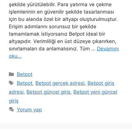
şekilde yürütülebilir. Para yatırma ve çekme
işlemlerinin en güvenilir şekilde tasarlanması
için bu alanda özel bir altyapı oluşturulmuştur.
Erişim adımlarını sorunsuz bir şekilde
tamamlamak istiyorsanız Betpot ideal bir
altyapıdır. Verimliliği en üst düzeye çıkarırken,
sınırlamaları da anlamalısınız. Tüm …
Devamını
oku…
Kategoriler
Betpot
Etiketler
Betpot
,
Betpot gerçek adresi
,
Betpot giriş
adresi
,
Betpot güncel giriş
,
Betpot yeni güncel
giriş
Yorum yap