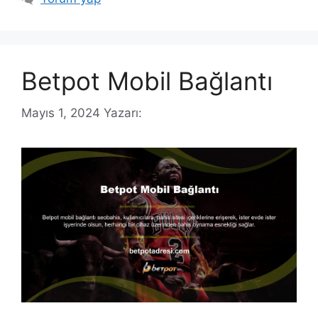
Betpot Mobil Bağlantı
Mayıs 1, 2024
Yazarı: