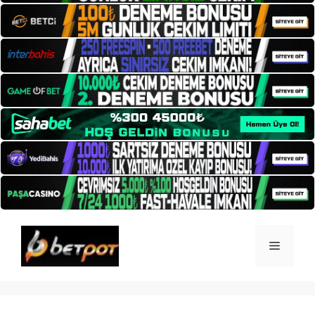
İçeriğe
atla
Menü