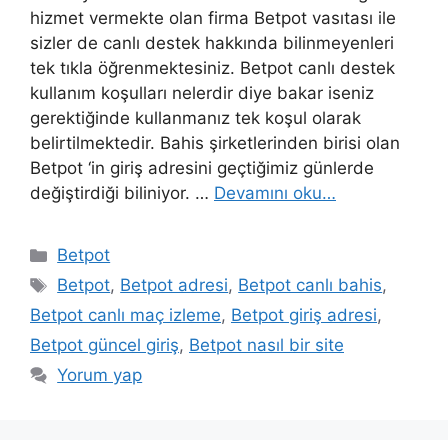
hizmet vermekte olan firma Betpot vasıtası ile
sizler de canlı destek hakkında bilinmeyenleri
tek tıkla öğrenmektesiniz. Betpot canlı destek
kullanım koşulları nelerdir diye bakar iseniz
gerektiğinde kullanmanız tek koşul olarak
belirtilmektedir. Bahis şirketlerinden birisi olan
Betpot ‘in giriş adresini geçtiğimiz günlerde
değiştirdiği biliniyor. …
Devamını oku…
Kategoriler
Betpot
Etiketler
Betpot
,
Betpot adresi
,
Betpot canlı bahis
,
Betpot canlı maç izleme
,
Betpot giriş adresi
,
Betpot güncel giriş
,
Betpot nasıl bir site
Yorum yap