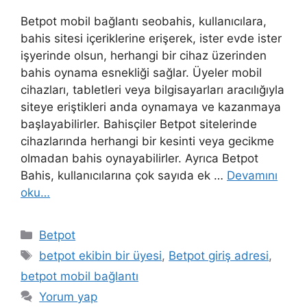
Betpot mobil bağlantı seobahis, kullanıcılara,
bahis sitesi içeriklerine erişerek, ister evde ister
işyerinde olsun, herhangi bir cihaz üzerinden
bahis oynama esnekliği sağlar. Üyeler mobil
cihazları, tabletleri veya bilgisayarları aracılığıyla
siteye eriştikleri anda oynamaya ve kazanmaya
başlayabilirler. Bahisçiler Betpot sitelerinde
cihazlarında herhangi bir kesinti veya gecikme
olmadan bahis oynayabilirler. Ayrıca Betpot
Bahis, kullanıcılarına çok sayıda ek …
Devamını
oku…
Kategoriler
Betpot
Etiketler
betpot ekibin bir üyesi
,
Betpot giriş adresi
,
betpot mobil bağlantı
Yorum yap