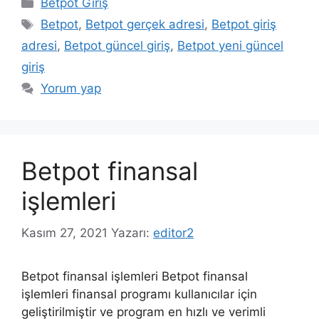
Kategoriler
Betpot Giriş
Etiketler
Betpot
,
Betpot gerçek adresi
,
Betpot giriş
adresi
,
Betpot güncel giriş
,
Betpot yeni güncel
giriş
Yorum yap
Betpot finansal
işlemleri
Kasım 27, 2021
Yazarı:
editor2
Betpot finansal işlemleri Betpot finansal
işlemleri finansal programı kullanıcılar için
geliştirilmiştir ve program en hızlı ve verimli