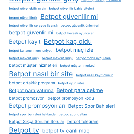
betpot güncel giriş adresi
betpot güvenebilir misin
betpot güvenilir bahis siteleri
Betpot güvenilir mi
betpot güvenilirdir
betpot güvenilir çerçeve lisanslı
betpot güvenlik önlemleri
betpot güvenlir mi
betpot hevesli oyuncular
Betpot kaç oldu
Betpot kayıt
betpot maç izle
betpot kullanıcı memnuniyeti
betpot mevcut giriş
betpot mevcut girişi
betpot mobil uygulama
betpot müşteri hizmetleri
betpot müşteri merkezi
Betpot nasıl bir site
betpot nasıl kayıt olunur
betpot ortaklık programı
betpot oyun sitesi
Betpot para çekme
Betpot para yatırma
betpot promosyon
betpot promosyon kodu
Betpot promosyonları
Betpot Spor Bahisleri
betpot spor bahisleri hakkında
betpot spor dalları
Betpot Sıkça Sorulan Sorular
betpot telegram
Betpot tv
betpot tv canli maç