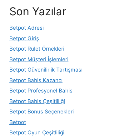
Son Yazılar
Betpot Adresi
Betpot Giriş
Betpot Rulet Örnekleri
Betpot Müşteri İşlemleri
Betpot Güvenilirlik Tartışması
Betpot Bahis Kazancı
Betpot Profesyonel Bahis
Betpot Bahis Çeşitliliği
Betpot Bonus Seçenekleri
Betpot
Betpot Oyun Çeşitliliği