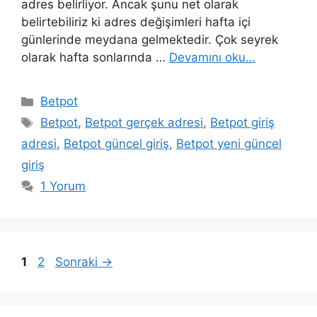
adres belirliyor. Ancak şunu net olarak
belirtebiliriz ki adres değişimleri hafta içi
günlerinde meydana gelmektedir. Çok seyrek
olarak hafta sonlarında …
Devamını oku…
Kategoriler
Betpot
Etiketler
Betpot
,
Betpot gerçek adresi
,
Betpot giriş
adresi
,
Betpot güncel giriş
,
Betpot yeni güncel
giriş
1 Yorum
Yazı
Sayfa
Sayfa
1
2
Sonraki
→
dolaşımı