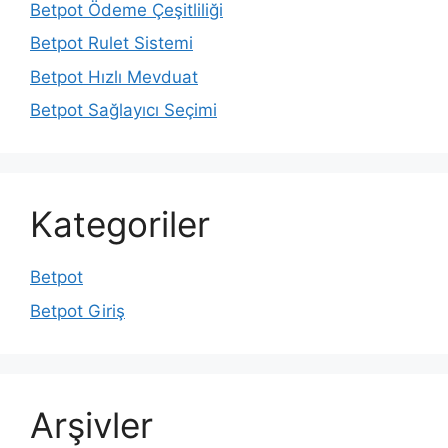
Betpot Ödeme Çeşitliliği
Betpot Rulet Sistemi
Betpot Hızlı Mevduat
Betpot Sağlayıcı Seçimi
Kategoriler
Betpot
Betpot Giriş
Arşivler