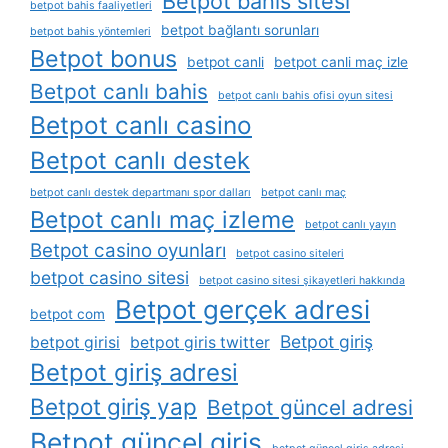
Betpot bahis sitesi
betpot bahis faaliyetleri
betpot bağlantı sorunları
betpot bahis yöntemleri
Betpot bonus
betpot canli
betpot canli maç izle
Betpot canlı bahis
betpot canlı bahis ofisi oyun sitesi
Betpot canlı casino
Betpot canlı destek
betpot canlı destek departmanı spor dalları
betpot canlı maç
Betpot canlı maç izleme
betpot canlı yayın
Betpot casino oyunları
betpot casino siteleri
betpot casino sitesi
betpot casino sitesi şikayetleri hakkında
Betpot gerçek adresi
betpot com
Betpot giriş
betpot girisi
betpot giris twitter
Betpot giriş adresi
Betpot giriş yap
Betpot güncel adresi
Betpot güncel giriş