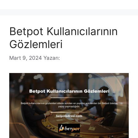
Betpot Kullanıcılarının
Gözlemleri
Mart 9, 2024
Yazarı: