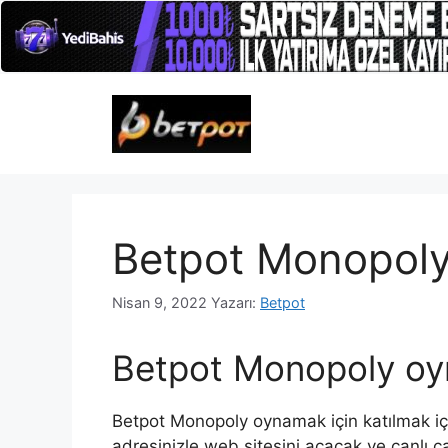
İçeriğe
atla
Betpot Monopoly
Nisan 9, 2022
Yazarı:
Betpot
Betpot Monopoly oy
Betpot Monopoly oynamak için katılmak için
adresinizle web sitesini açacak ve canlı 