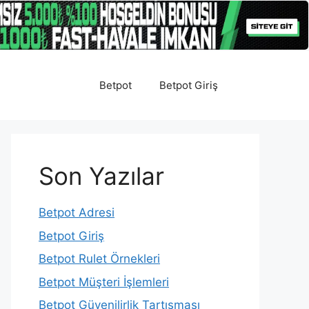
Betpot
Betpot Giriş
Son Yazılar
Betpot Adresi
Betpot Giriş
Betpot Rulet Örnekleri
Betpot Müşteri İşlemleri
Betpot Güvenilirlik Tartışması