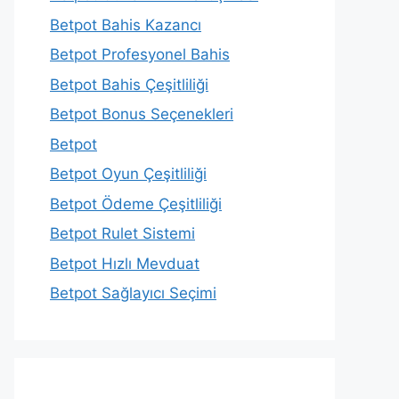
Betpot Bahis Kazancı
Betpot Profesyonel Bahis
Betpot Bahis Çeşitliliği
Betpot Bonus Seçenekleri
Betpot
Betpot Oyun Çeşitliliği
Betpot Ödeme Çeşitliliği
Betpot Rulet Sistemi
Betpot Hızlı Mevduat
Betpot Sağlayıcı Seçimi