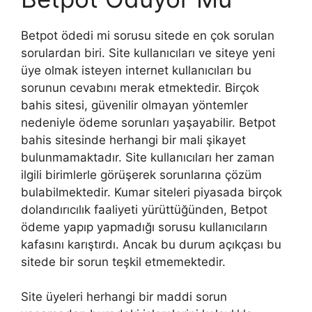
Betpot ödedi mi sorusu sitede en çok sorulan
sorulardan biri. Site kullanıcıları ve siteye yeni
üye olmak isteyen internet kullanıcıları bu
sorunun cevabını merak etmektedir. Birçok
bahis sitesi, güvenilir olmayan yöntemler
nedeniyle ödeme sorunları yaşayabilir. Betpot
bahis sitesinde herhangi bir mali şikayet
bulunmamaktadır. Site kullanıcıları her zaman
ilgili birimlerle görüşerek sorunlarına çözüm
bulabilmektedir. Kumar siteleri piyasada birçok
dolandırıcılık faaliyeti yürüttüğünden, Betpot
ödeme yapıp yapmadığı sorusu kullanıcıların
kafasını karıştırdı. Ancak bu durum açıkçası bu
sitede bir sorun teşkil etmemektedir.
Site üyeleri herhangi bir maddi sorun