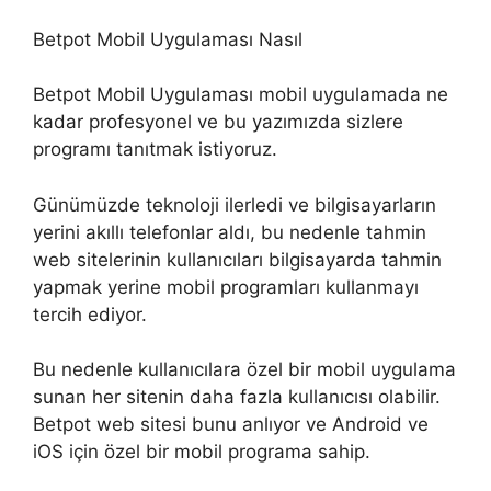
Betpot Mobil Uygulaması Nasıl
Betpot Mobil Uygulaması mobil uygulamada ne
kadar profesyonel ve bu yazımızda sizlere
programı tanıtmak istiyoruz.
Günümüzde teknoloji ilerledi ve bilgisayarların
yerini akıllı telefonlar aldı, bu nedenle tahmin
web sitelerinin kullanıcıları bilgisayarda tahmin
yapmak yerine mobil programları kullanmayı
tercih ediyor.
Bu nedenle kullanıcılara özel bir mobil uygulama
sunan her sitenin daha fazla kullanıcısı olabilir.
Betpot web sitesi bunu anlıyor ve Android ve
iOS için özel bir mobil programa sahip.