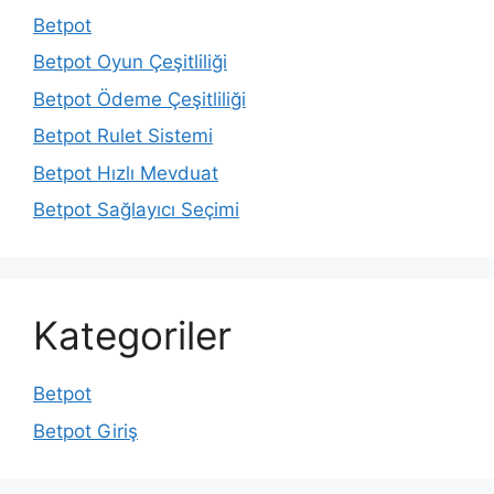
Betpot
Betpot Oyun Çeşitliliği
Betpot Ödeme Çeşitliliği
Betpot Rulet Sistemi
Betpot Hızlı Mevduat
Betpot Sağlayıcı Seçimi
Kategoriler
Betpot
Betpot Giriş