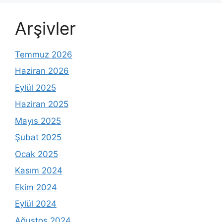
Arşivler
Temmuz 2026
Haziran 2026
Eylül 2025
Haziran 2025
Mayıs 2025
Şubat 2025
Ocak 2025
Kasım 2024
Ekim 2024
Eylül 2024
Ağustos 2024