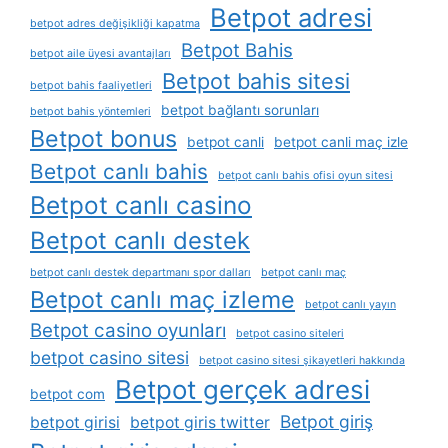
Betpot adresi
betpot adres değişikliği kapatma
Betpot Bahis
betpot aile üyesi avantajları
Betpot bahis sitesi
betpot bahis faaliyetleri
betpot bağlantı sorunları
betpot bahis yöntemleri
Betpot bonus
betpot canli
betpot canli maç izle
Betpot canlı bahis
betpot canlı bahis ofisi oyun sitesi
Betpot canlı casino
Betpot canlı destek
betpot canlı destek departmanı spor dalları
betpot canlı maç
Betpot canlı maç izleme
betpot canlı yayın
Betpot casino oyunları
betpot casino siteleri
betpot casino sitesi
betpot casino sitesi şikayetleri hakkında
Betpot gerçek adresi
betpot com
Betpot giriş
betpot girisi
betpot giris twitter