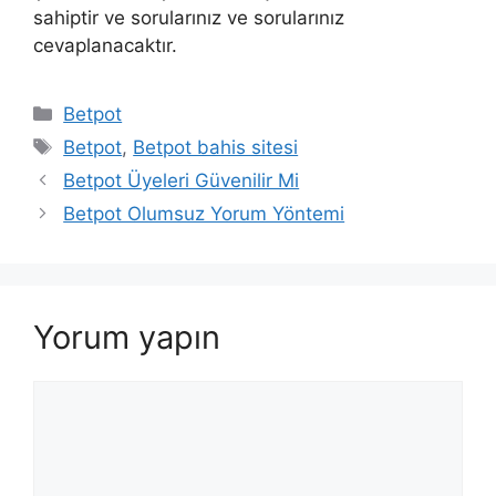
sahiptir ve sorularınız ve sorularınız
cevaplanacaktır.
Kategoriler
Betpot
Etiketler
Betpot
,
Betpot bahis sitesi
Yazı
Betpot Üyeleri Güvenilir Mi
dolaşımı
Betpot Olumsuz Yorum Yöntemi
Yorum yapın
Yorum