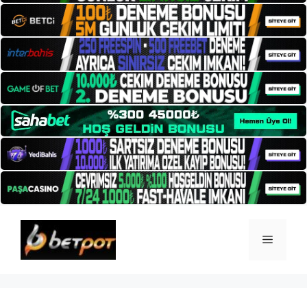
İçeriğe
atla
Menü