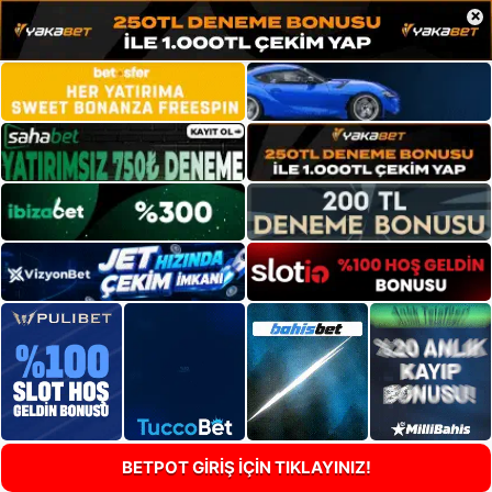
×
BETPOT GİRİŞ İÇİN TIKLAYINIZ!