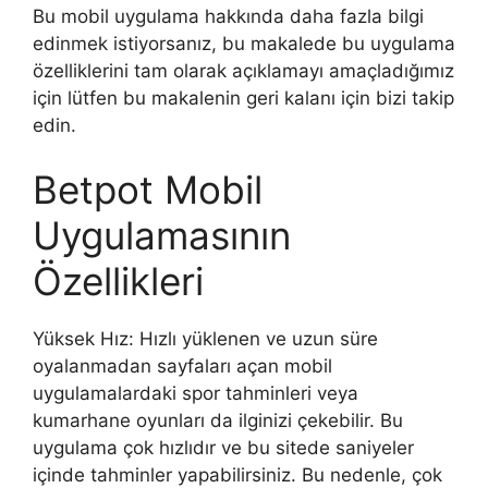
Bu mobil uygulama hakkında daha fazla bilgi
edinmek istiyorsanız, bu makalede bu uygulama
özelliklerini tam olarak açıklamayı amaçladığımız
için lütfen bu makalenin geri kalanı için bizi takip
edin.
Betpot Mobil
Uygulamasının
Özellikleri
Yüksek Hız: Hızlı yüklenen ve uzun süre
oyalanmadan sayfaları açan mobil
uygulamalardaki spor tahminleri veya
kumarhane oyunları da ilginizi çekebilir. Bu
uygulama çok hızlıdır ve bu sitede saniyeler
içinde tahminler yapabilirsiniz. Bu nedenle, çok