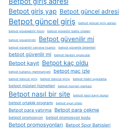
Betpot giriş adresi
Betpot giriş yap
Betpot güncel adresi
Betpot güncel giriş
betpot güncel giriş adresi
betpot güvenebilir misin
betpot güvenilir bahis siteleri
Betpot güvenilir mi
betpot güvenilirdir
betpot güvenilir çerçeve lisanslı
betpot güvenlik önlemleri
betpot güvenlir mi
betpot hevesli oyuncular
Betpot kaç oldu
Betpot kayıt
betpot maç izle
betpot kullanıcı memnuniyeti
betpot mevcut giriş
betpot mevcut girişi
betpot mobil uygulama
betpot müşteri hizmetleri
betpot müşteri merkezi
Betpot nasıl bir site
betpot nasıl kayıt olunur
betpot ortaklık programı
betpot oyun sitesi
Betpot para çekme
Betpot para yatırma
betpot promosyon
betpot promosyon kodu
Betpot promosyonları
Betpot Spor Bahisleri