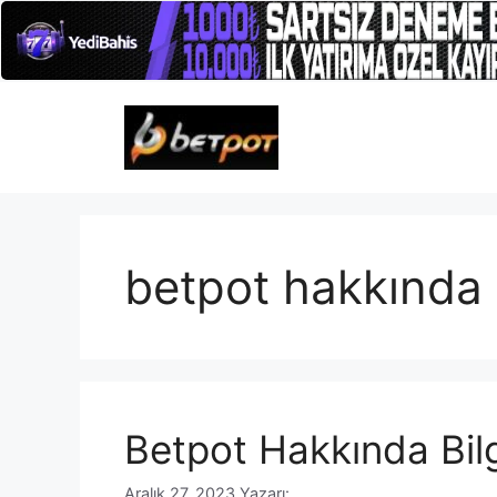
İçeriğe
atla
betpot hakkında 
Betpot Hakkında Bil
Aralık 27, 2023
Yazarı: