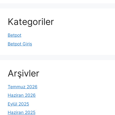
Kategoriler
Betpot
Betpot Giriş
Arşivler
Temmuz 2026
Haziran 2026
Eylül 2025
Haziran 2025