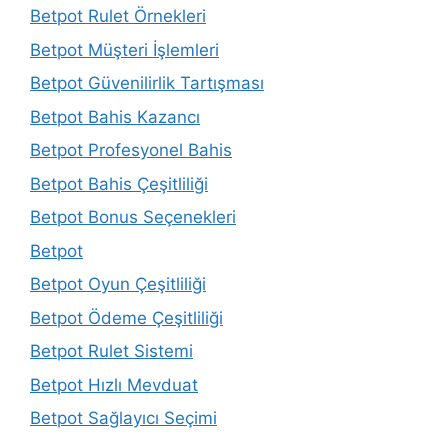
Betpot Rulet Örnekleri
Betpot Müşteri İşlemleri
Betpot Güvenilirlik Tartışması
Betpot Bahis Kazancı
Betpot Profesyonel Bahis
Betpot Bahis Çeşitliliği
Betpot Bonus Seçenekleri
Betpot
Betpot Oyun Çeşitliliği
Betpot Ödeme Çeşitliliği
Betpot Rulet Sistemi
Betpot Hızlı Mevduat
Betpot Sağlayıcı Seçimi