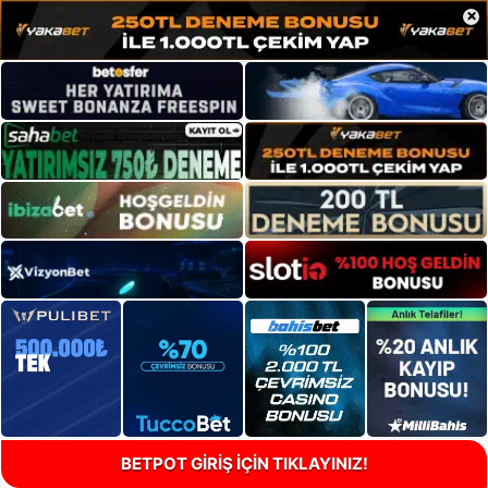
×
BETPOT GİRİŞ İÇİN TIKLAYINIZ!