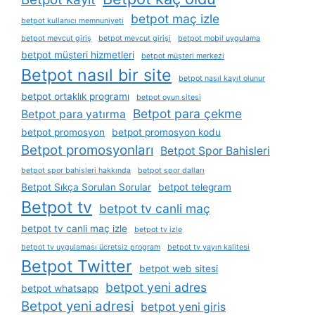
betpot maç izle
betpot kullanıcı memnuniyeti
betpot mevcut giriş
betpot mevcut girişi
betpot mobil uygulama
betpot müşteri hizmetleri
betpot müşteri merkezi
Betpot nasıl bir site
betpot nasıl kayıt olunur
betpot ortaklık programı
betpot oyun sitesi
Betpot para çekme
Betpot para yatırma
betpot promosyon
betpot promosyon kodu
Betpot promosyonları
Betpot Spor Bahisleri
betpot spor bahisleri hakkında
betpot spor dalları
Betpot Sıkça Sorulan Sorular
betpot telegram
Betpot tv
betpot tv canli maç
betpot tv canli maç izle
betpot tv izle
betpot tv uygulaması ücretsiz program
betpot tv yayın kalitesi
Betpot Twitter
betpot web sitesi
betpot yeni adres
betpot whatsapp
Betpot yeni adresi
betpot yeni giris