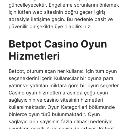
güncelleyecektir. Engelleme sorunlarını önlemek
için lütfen web sitesinin doğru geçerli giriş
adresiyle iletişime geçin. Bu nedenle basit ve
güvenilir bir şekilde üye olabilirsiniz.
Betpot Casino Oyun
Hizmetleri
Betpot, oturum açan her kullanıcı için tüm oyun
seçeneklerini içerir. Kullanıcılar bir oyuna para
yatırır ve yatırılan miktara göre bir oyun seçerler.
Casino oyun hizmetleri arasında çoğu oyun
sağlayıcının ve casino sitesinin hizmetleri
kullanılmaktadır. Oyun Kategorileri bölümünde
binlerce oyun türü bulunmaktadır. Oyun
sağlayıcıların sayısının fazla olması nedeniyle
oyunların çeşitliliği ve sayısı da artıyor.
Betpot