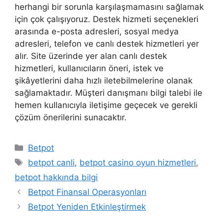
herhangi bir sorunla karşılaşmamasını sağlamak
için çok çalışıyoruz. Destek hizmeti seçenekleri
arasında e-posta adresleri, sosyal medya
adresleri, telefon ve canlı destek hizmetleri yer
alır. Site üzerinde yer alan canlı destek
hizmetleri, kullanıcıların öneri, istek ve
şikâyetlerini daha hızlı iletebilmelerine olanak
sağlamaktadır. Müşteri danışmanı bilgi talebi ile
hemen kullanıcıyla iletişime geçecek ve gerekli
çözüm önerilerini sunacaktır.
Kategoriler
Betpot
Etiketler
betpot canli
,
betpot casino oyun hizmetleri
,
betpot hakkında bilgi
Yazı
Betpot Finansal Operasyonları
dolaşımı
Betpot Yeniden Etkinleştirmek