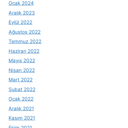
Ocak 2024
Aralık 2023
Eylül 2022
Ağustos 2022
Temmuz 2022
Haziran 2022
Mayıs 2022
Nisan 2022
Mart 2022
Şubat 2022
Ocak 2022
Aralık 2021
Kasım 2021
Ekim 2021