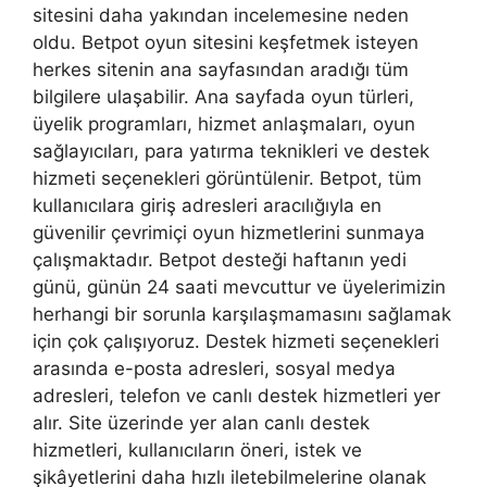
sitesini daha yakından incelemesine neden
oldu. Betpot oyun sitesini keşfetmek isteyen
herkes sitenin ana sayfasından aradığı tüm
bilgilere ulaşabilir. Ana sayfada oyun türleri,
üyelik programları, hizmet anlaşmaları, oyun
sağlayıcıları, para yatırma teknikleri ve destek
hizmeti seçenekleri görüntülenir. Betpot, tüm
kullanıcılara giriş adresleri aracılığıyla en
güvenilir çevrimiçi oyun hizmetlerini sunmaya
çalışmaktadır. Betpot desteği haftanın yedi
günü, günün 24 saati mevcuttur ve üyelerimizin
herhangi bir sorunla karşılaşmamasını sağlamak
için çok çalışıyoruz. Destek hizmeti seçenekleri
arasında e-posta adresleri, sosyal medya
adresleri, telefon ve canlı destek hizmetleri yer
alır. Site üzerinde yer alan canlı destek
hizmetleri, kullanıcıların öneri, istek ve
şikâyetlerini daha hızlı iletebilmelerine olanak