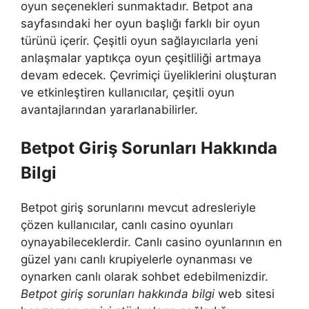
oyun seçenekleri sunmaktadır. Betpot ana
sayfasındaki her oyun başlığı farklı bir oyun
türünü içerir. Çeşitli oyun sağlayıcılarla yeni
anlaşmalar yaptıkça oyun çeşitliliği artmaya
devam edecek. Çevrimiçi üyeliklerini oluşturan
ve etkinleştiren kullanıcılar, çeşitli oyun
avantajlarından yararlanabilirler.
Betpot Giriş Sorunları Hakkında
Bilgi
Betpot giriş sorunlarını mevcut adresleriyle
çözen kullanıcılar, canlı casino oyunları
oynayabileceklerdir. Canlı casino oyunlarının en
güzel yanı canlı krupiyelerle oynanması ve
oynarken canlı olarak sohbet edebilmenizdir.
Betpot giriş sorunları hakkında bilgi
web sitesi