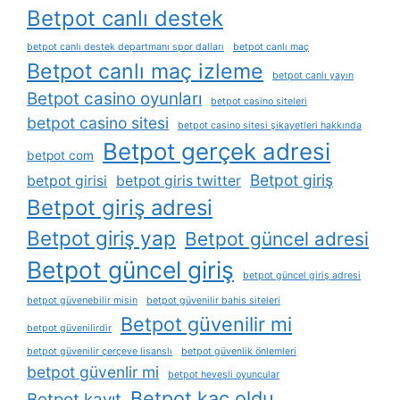
Betpot canlı destek
betpot canlı destek departmanı spor dalları
betpot canlı maç
Betpot canlı maç izleme
betpot canlı yayın
Betpot casino oyunları
betpot casino siteleri
betpot casino sitesi
betpot casino sitesi şikayetleri hakkında
Betpot gerçek adresi
betpot com
Betpot giriş
betpot girisi
betpot giris twitter
Betpot giriş adresi
Betpot giriş yap
Betpot güncel adresi
Betpot güncel giriş
betpot güncel giriş adresi
betpot güvenebilir misin
betpot güvenilir bahis siteleri
Betpot güvenilir mi
betpot güvenilirdir
betpot güvenilir çerçeve lisanslı
betpot güvenlik önlemleri
betpot güvenlir mi
betpot hevesli oyuncular
Betpot kaç oldu
Betpot kayıt