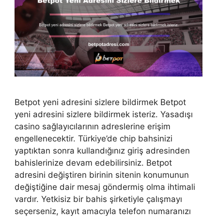
Betpot yeni adresini sizlere bildirmek Betpot
yeni adresini sizlere bildirmek isteriz. Yasadışı
casino sağlayıcılarının adreslerine erişim
engellenecektir. Türkiye’de chip bahsinizi
yaptıktan sonra kullandığınız giriş adresinden
bahislerinize devam edebilirsiniz. Betpot
adresini değiştiren birinin sitenin konumunun
değiştiğine dair mesaj göndermiş olma ihtimali
vardır. Yetkisiz bir bahis şirketiyle çalışmayı
seçerseniz, kayıt amacıyla telefon numaranızı