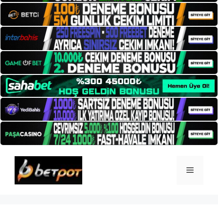
İçeriğe
atla
Menü