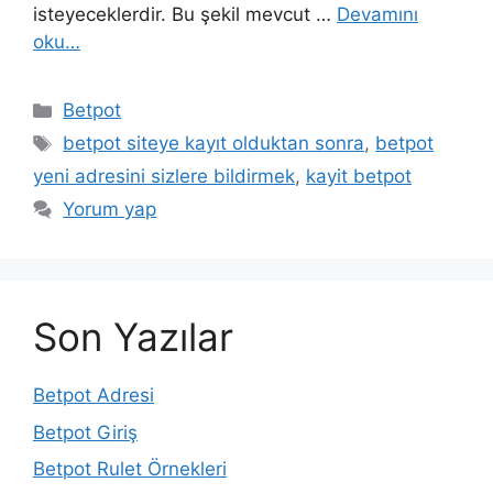
isteyeceklerdir. Bu şekil mevcut …
Devamını
oku…
Kategoriler
Betpot
Etiketler
betpot siteye kayıt olduktan sonra
,
betpot
yeni adresini sizlere bildirmek
,
kayit betpot
Yorum yap
Son Yazılar
Betpot Adresi
Betpot Giriş
Betpot Rulet Örnekleri