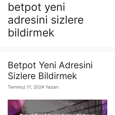
betpot yeni
adresini sizlere
bildirmek
Betpot Yeni Adresini
Sizlere Bildirmek
Temmuz 17, 2024
Yazarı: