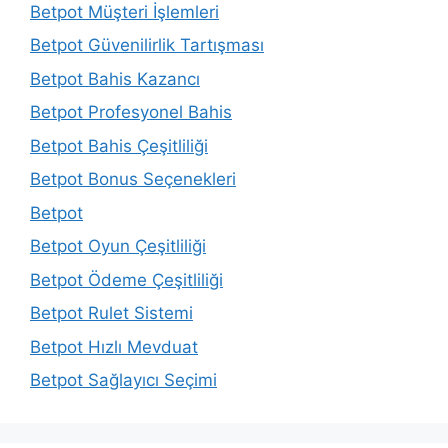
Betpot Müşteri İşlemleri
Betpot Güvenilirlik Tartışması
Betpot Bahis Kazancı
Betpot Profesyonel Bahis
Betpot Bahis Çeşitliliği
Betpot Bonus Seçenekleri
Betpot
Betpot Oyun Çeşitliliği
Betpot Ödeme Çeşitliliği
Betpot Rulet Sistemi
Betpot Hızlı Mevduat
Betpot Sağlayıcı Seçimi