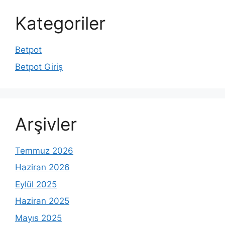
Kategoriler
Betpot
Betpot Giriş
Arşivler
Temmuz 2026
Haziran 2026
Eylül 2025
Haziran 2025
Mayıs 2025