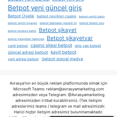
Betpot yeni güncel giriş
Betpot Üyelik
betpot çevrimiçi casino
betpot çeşitli bahis
betpot çeşitli piyango
betpot ödemeleri güvenli mi
betpot önemli soru
Betpot şikayet
betpot ücretsiz bahis
Betpot şikayetvar
betpot şikayetleri hakkında
casino sitesi betpot
canli betpot
giris yap betpot
kayit betpot
güncel adresi betpot
betpot sosyal medya
yeni adresi betpot
Avrasya'nın en büyük reklam platformunda olmak için
Microsoft Teams:
reklam@avrasyamarketing.com
adresimizden veya Telegram: @Avrasyamarketing
adresimizden irtibat kurabilirsiniz. (Tek iletişim
adreslerimiz teams / telegram ve mail adresimizdir.
Harici hiçbir iletişim adresimiz bulunmamaktadır.