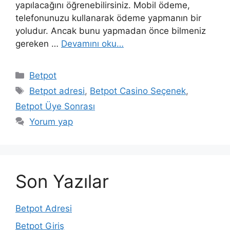
yapılacağını öğrenebilirsiniz. Mobil ödeme,
telefonunuzu kullanarak ödeme yapmanın bir
yoludur. Ancak bunu yapmadan önce bilmeniz
gereken …
Devamını oku…
Kategoriler
Betpot
Etiketler
Betpot adresi
,
Betpot Casino Seçenek
,
Betpot Üye Sonrası
Yorum yap
Son Yazılar
Betpot Adresi
Betpot Giriş