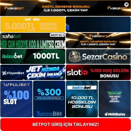
×
BETPOT GİRİŞ İÇİN TIKLAYINIZ!