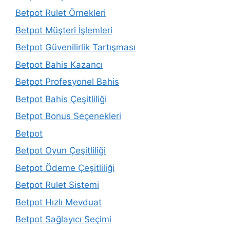
Betpot Rulet Örnekleri
Betpot Müşteri İşlemleri
Betpot Güvenilirlik Tartışması
Betpot Bahis Kazancı
Betpot Profesyonel Bahis
Betpot Bahis Çeşitliliği
Betpot Bonus Seçenekleri
Betpot
Betpot Oyun Çeşitliliği
Betpot Ödeme Çeşitliliği
Betpot Rulet Sistemi
Betpot Hızlı Mevduat
Betpot Sağlayıcı Seçimi