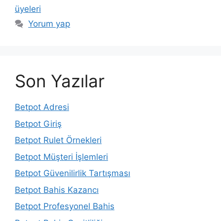
üyeleri
Yorum yap
Son Yazılar
Betpot Adresi
Betpot Giriş
Betpot Rulet Örnekleri
Betpot Müşteri İşlemleri
Betpot Güvenilirlik Tartışması
Betpot Bahis Kazancı
Betpot Profesyonel Bahis