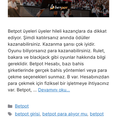
Betpot üyeleri üyeler hileli kazançlara da dikkat
ediyor. Şimdi katılırsanız anında ödüller
kazanabilirsiniz. Kazanma şansı çok iyidir.
Oyunu biliyorsanız para kazanabilirsiniz. Rulet,
bakara ve blackjack gibi oyunlar hakkında bilgi
gereklidir. Betpot Hesabı, bazı bahis
şirketlerinde gerçek bahis yöntemleri veya para
çekme seçenekleri sunmaz. B var. Hesabınızdan
para çekmek için fiziksel bir işletmeye ihtiyacınız
var. Betpot, …
Devamını oku…
Kategoriler
Betpot
Etiketler
betpot girisi
,
betpot para alıyor mu
,
betpot