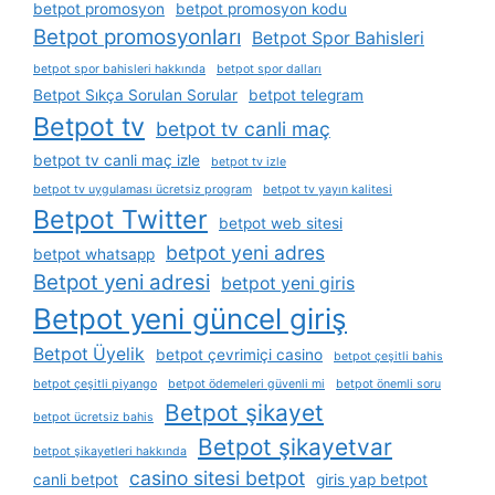
betpot promosyon
betpot promosyon kodu
Betpot promosyonları
Betpot Spor Bahisleri
betpot spor bahisleri hakkında
betpot spor dalları
Betpot Sıkça Sorulan Sorular
betpot telegram
Betpot tv
betpot tv canli maç
betpot tv canli maç izle
betpot tv izle
betpot tv uygulaması ücretsiz program
betpot tv yayın kalitesi
Betpot Twitter
betpot web sitesi
betpot yeni adres
betpot whatsapp
Betpot yeni adresi
betpot yeni giris
Betpot yeni güncel giriş
Betpot Üyelik
betpot çevrimiçi casino
betpot çeşitli bahis
betpot çeşitli piyango
betpot ödemeleri güvenli mi
betpot önemli soru
Betpot şikayet
betpot ücretsiz bahis
Betpot şikayetvar
betpot şikayetleri hakkında
casino sitesi betpot
canli betpot
giris yap betpot