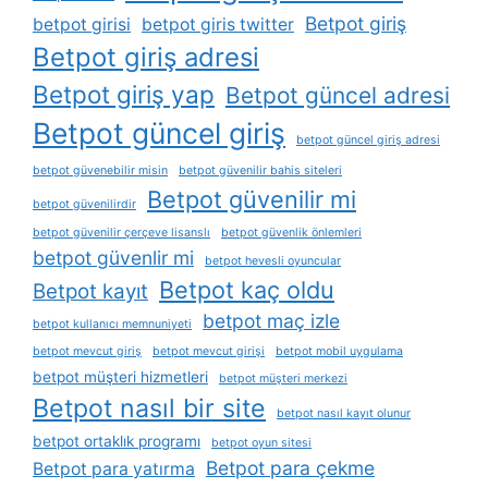
Betpot giriş
betpot girisi
betpot giris twitter
Betpot giriş adresi
Betpot giriş yap
Betpot güncel adresi
Betpot güncel giriş
betpot güncel giriş adresi
betpot güvenebilir misin
betpot güvenilir bahis siteleri
Betpot güvenilir mi
betpot güvenilirdir
betpot güvenilir çerçeve lisanslı
betpot güvenlik önlemleri
betpot güvenlir mi
betpot hevesli oyuncular
Betpot kaç oldu
Betpot kayıt
betpot maç izle
betpot kullanıcı memnuniyeti
betpot mevcut giriş
betpot mevcut girişi
betpot mobil uygulama
betpot müşteri hizmetleri
betpot müşteri merkezi
Betpot nasıl bir site
betpot nasıl kayıt olunur
betpot ortaklık programı
betpot oyun sitesi
Betpot para çekme
Betpot para yatırma