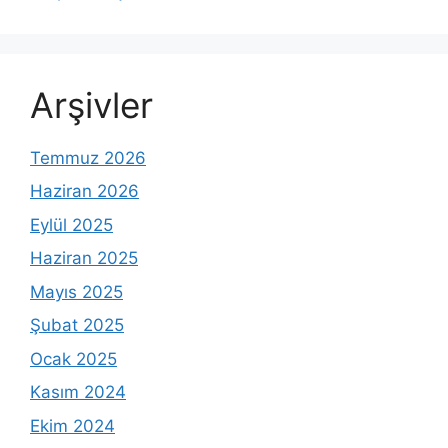
Arşivler
Temmuz 2026
Haziran 2026
Eylül 2025
Haziran 2025
Mayıs 2025
Şubat 2025
Ocak 2025
Kasım 2024
Ekim 2024