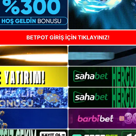
BETPOT GİRİŞ İÇİN TIKLAYINIZ!