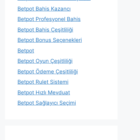
Betpot Bahis Kazancı
Betpot Profesyonel Bahis
Betpot Bahis Çeşitliliği
Betpot Bonus Seçenekleri
Betpot
Betpot Oyun Çeşitliliği
Betpot Ödeme Çeşitliliği
Betpot Rulet Sistemi
Betpot Hızlı Mevduat
Betpot Sağlayıcı Seçimi