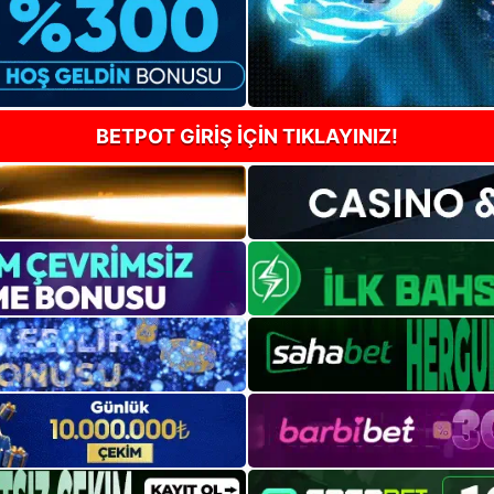
BETPOT GİRİŞ İÇİN TIKLAYINIZ!