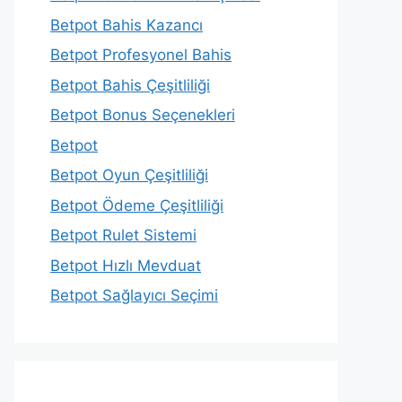
Betpot Bahis Kazancı
Betpot Profesyonel Bahis
Betpot Bahis Çeşitliliği
Betpot Bonus Seçenekleri
Betpot
Betpot Oyun Çeşitliliği
Betpot Ödeme Çeşitliliği
Betpot Rulet Sistemi
Betpot Hızlı Mevduat
Betpot Sağlayıcı Seçimi