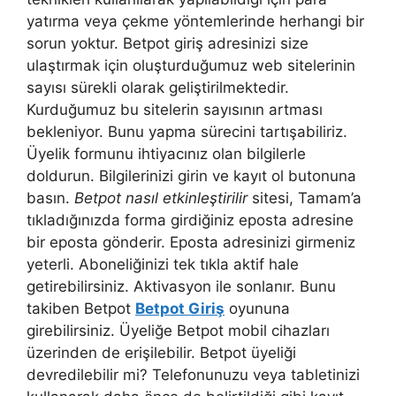
yatırma veya çekme yöntemlerinde herhangi bir
sorun yoktur. Betpot giriş adresinizi size
ulaştırmak için oluşturduğumuz web sitelerinin
sayısı sürekli olarak geliştirilmektedir.
Kurduğumuz bu sitelerin sayısının artması
bekleniyor. Bunu yapma sürecini tartışabiliriz.
Üyelik formunu ihtiyacınız olan bilgilerle
doldurun. Bilgilerinizi girin ve kayıt ol butonuna
basın.
Betpot nasıl etkinleştirilir
sitesi, Tamam’a
tıkladığınızda forma girdiğiniz eposta adresine
bir eposta gönderir. Eposta adresinizi girmeniz
yeterli. Aboneliğinizi tek tıkla aktif hale
getirebilirsiniz. Aktivasyon ile sonlanır. Bunu
takiben Betpot
Betpot Giriş
oyununa
girebilirsiniz. Üyeliğe Betpot mobil cihazları
üzerinden de erişilebilir. Betpot üyeliği
devredilebilir mi? Telefonunuzu veya tabletinizi