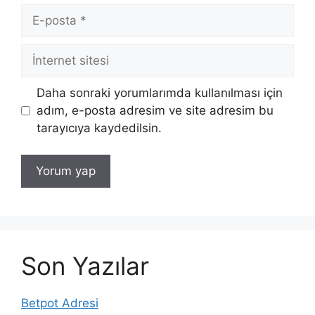
E-
posta
İnternet
sitesi
Daha sonraki yorumlarımda kullanılması için
adım, e-posta adresim ve site adresim bu
tarayıcıya kaydedilsin.
Son Yazılar
Betpot Adresi