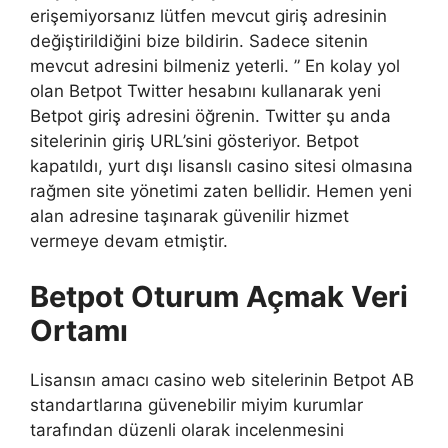
erişemiyorsanız lütfen mevcut giriş adresinin
değiştirildiğini bize bildirin. Sadece sitenin
mevcut adresini bilmeniz yeterli. ” En kolay yol
olan Betpot Twitter hesabını kullanarak yeni
Betpot giriş adresini öğrenin. Twitter şu anda
sitelerinin giriş URL’sini gösteriyor. Betpot
kapatıldı, yurt dışı lisanslı casino sitesi olmasına
rağmen site yönetimi zaten bellidir. Hemen yeni
alan adresine taşınarak güvenilir hizmet
vermeye devam etmiştir.
Betpot Oturum Açmak Veri
Ortamı
Lisansın amacı casino web sitelerinin Betpot AB
standartlarına güvenebilir miyim kurumlar
tarafından düzenli olarak incelenmesini