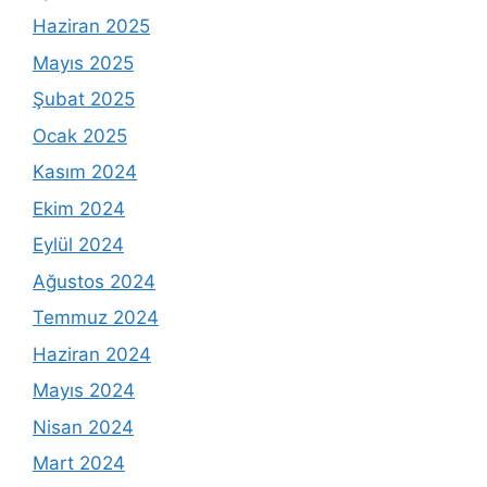
Haziran 2025
Mayıs 2025
Şubat 2025
Ocak 2025
Kasım 2024
Ekim 2024
Eylül 2024
Ağustos 2024
Temmuz 2024
Haziran 2024
Mayıs 2024
Nisan 2024
Mart 2024