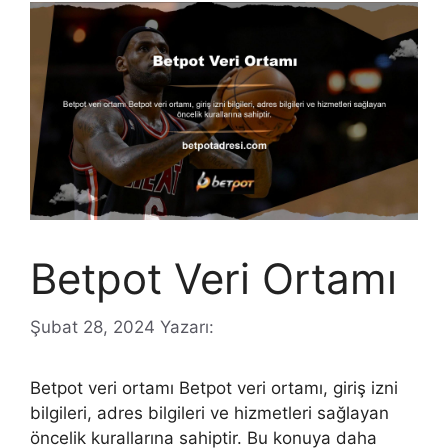
Betpot Veri Ortamı
Şubat 28, 2024
Yazarı:
Betpot veri ortamı Betpot veri ortamı, giriş izni
bilgileri, adres bilgileri ve hizmetleri sağlayan
öncelik kurallarına sahiptir. Bu konuya daha