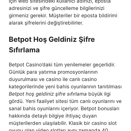
için web sitesindeki kullanıcı adınızı, eposta
adresinizi ve şifre güncelleme bilgilerinizi
girmeniz gerekir. Müşteriler bir eposta bildirimi
alarak şifrelerini değiştirebilirler.
Betpot Hoş Geldiniz Şifre
Sıfırlama
Betpot Casino’daki tüm yenilemeler geçerlidir.
Günlük para yatırma promosyonlarının
duyurulması ve casino ile canlı casino
kategorilerinde yeni bahis oyunlarının tanıtılması
Betpot hoş geldiniz şifre sıfırlama
büyük ilgi
gördü. Yeni faaliyet sitesi tüm canlı oyunlarını ve
sanal bahis oyunlarını içeriyor. Betpot bonusları
hakkında detaylı bilgiye ihtiyaç duyan
müşterilerden ulaşılabilir. Klasik bir casino slot
oyunu olan video slotları aynı zamanda 40