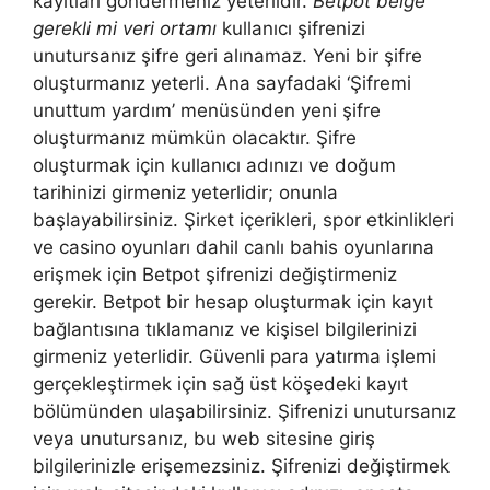
kayıtları göndermeniz yeterlidir.
Betpot belge
gerekli mi veri ortamı
kullanıcı şifrenizi
unutursanız şifre geri alınamaz. Yeni bir şifre
oluşturmanız yeterli. Ana sayfadaki ‘Şifremi
unuttum yardım’ menüsünden yeni şifre
oluşturmanız mümkün olacaktır. Şifre
oluşturmak için kullanıcı adınızı ve doğum
tarihinizi girmeniz yeterlidir; onunla
başlayabilirsiniz. Şirket içerikleri, spor etkinlikleri
ve casino oyunları dahil canlı bahis oyunlarına
erişmek için Betpot şifrenizi değiştirmeniz
gerekir. Betpot bir hesap oluşturmak için kayıt
bağlantısına tıklamanız ve kişisel bilgilerinizi
girmeniz yeterlidir. Güvenli para yatırma işlemi
gerçekleştirmek için sağ üst köşedeki kayıt
bölümünden ulaşabilirsiniz. Şifrenizi unutursanız
veya unutursanız, bu web sitesine giriş
bilgilerinizle erişemezsiniz. Şifrenizi değiştirmek