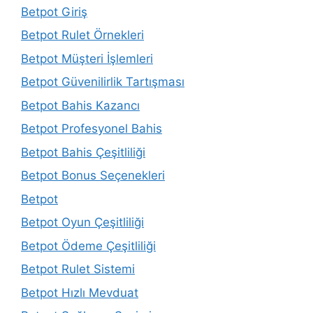
Betpot Giriş
Betpot Rulet Örnekleri
Betpot Müşteri İşlemleri
Betpot Güvenilirlik Tartışması
Betpot Bahis Kazancı
Betpot Profesyonel Bahis
Betpot Bahis Çeşitliliği
Betpot Bonus Seçenekleri
Betpot
Betpot Oyun Çeşitliliği
Betpot Ödeme Çeşitliliği
Betpot Rulet Sistemi
Betpot Hızlı Mevduat