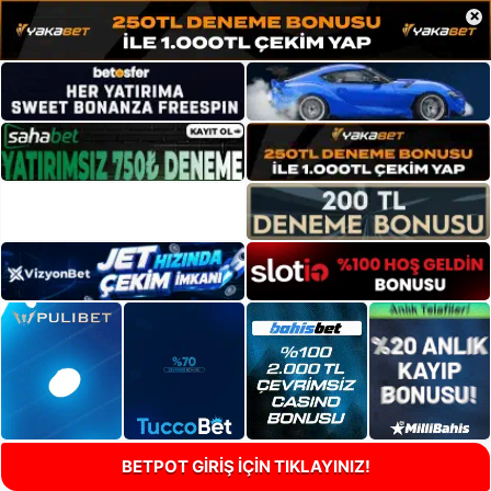
×
BETPOT GİRİŞ İÇİN TIKLAYINIZ!