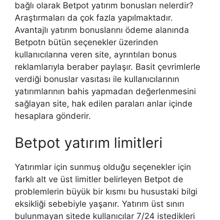
bağlı olarak Betpot yatırım bonusları nelerdir?
Araştırmaları da çok fazla yapılmaktadır.
Avantajlı yatırım bonuslarını ödeme alanında
Betpotn bütün seçenekler üzerinden
kullanıcılarına veren site, ayrıntıları bonus
reklamlarıyla beraber paylaşır. Basit çevrimlerle
verdiği bonuslar vasıtası ile kullanıcılarının
yatırımlarının bahis yapmadan değerlenmesini
sağlayan site, hak edilen paraları anlar içinde
hesaplara gönderir.
Betpot yatırım limitleri
Yatırımlar için sunmuş olduğu seçenekler için
farklı alt ve üst limitler belirleyen Betpot de
problemlerin büyük bir kısmı bu husustaki bilgi
eksikliği sebebiyle yaşanır. Yatırım üst sınırı
bulunmayan sitede kullanıcılar 7/24 istedikleri