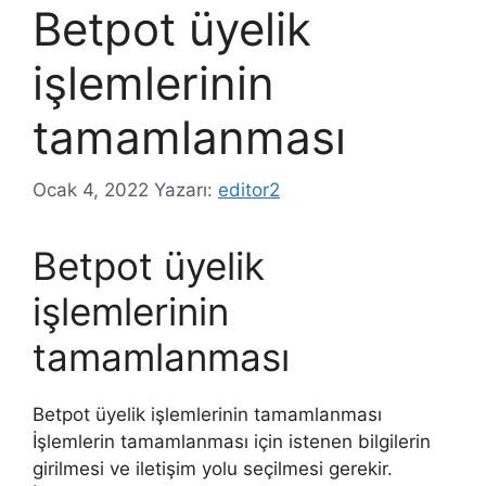
Betpot üyelik
işlemlerinin
tamamlanması
Ocak 4, 2022
Yazarı:
editor2
Betpot üyelik
işlemlerinin
tamamlanması
Betpot üyelik işlemlerinin tamamlanması
İşlemlerin tamamlanması için istenen bilgilerin
girilmesi ve iletişim yolu seçilmesi gerekir.