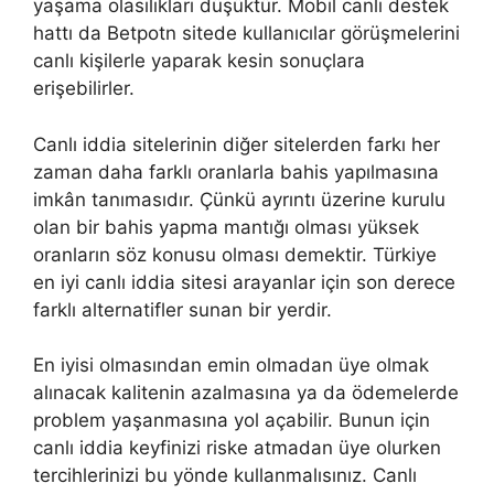
yaşama olasılıkları düşüktür. Mobil canlı destek
hattı da Betpotn sitede kullanıcılar görüşmelerini
canlı kişilerle yaparak kesin sonuçlara
erişebilirler.
Canlı iddia sitelerinin diğer sitelerden farkı her
zaman daha farklı oranlarla bahis yapılmasına
imkân tanımasıdır. Çünkü ayrıntı üzerine kurulu
olan bir bahis yapma mantığı olması yüksek
oranların söz konusu olması demektir. Türkiye
en iyi canlı iddia sitesi arayanlar için son derece
farklı alternatifler sunan bir yerdir.
En iyisi olmasından emin olmadan üye olmak
alınacak kalitenin azalmasına ya da ödemelerde
problem yaşanmasına yol açabilir. Bunun için
canlı iddia keyfinizi riske atmadan üye olurken
tercihlerinizi bu yönde kullanmalısınız. Canlı