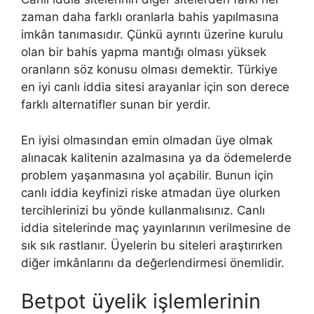
zaman daha farklı oranlarla bahis yapılmasına
imkân tanımasıdır. Çünkü ayrıntı üzerine kurulu
olan bir bahis yapma mantığı olması yüksek
oranların söz konusu olması demektir. Türkiye
en iyi canlı iddia sitesi arayanlar için son derece
farklı alternatifler sunan bir yerdir.
En iyisi olmasından emin olmadan üye olmak
alınacak kalitenin azalmasına ya da ödemelerde
problem yaşanmasına yol açabilir. Bunun için
canlı iddia keyfinizi riske atmadan üye olurken
tercihlerinizi bu yönde kullanmalısınız. Canlı
iddia sitelerinde maç yayınlarının verilmesine de
sık sık rastlanır. Üyelerin bu siteleri araştırırken
diğer imkânlarını da değerlendirmesi önemlidir.
Betpot üyelik işlemlerinin