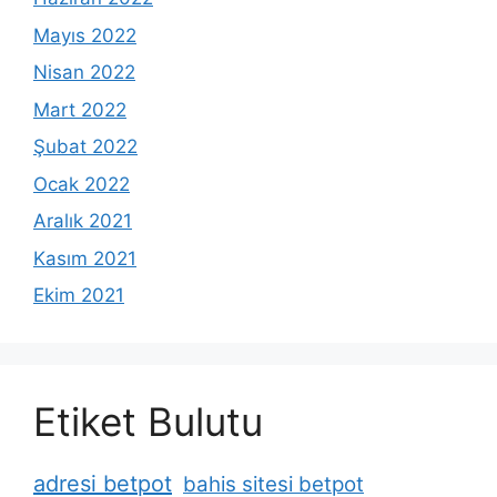
Mayıs 2022
Nisan 2022
Mart 2022
Şubat 2022
Ocak 2022
Aralık 2021
Kasım 2021
Ekim 2021
Etiket Bulutu
adresi betpot
bahis sitesi betpot