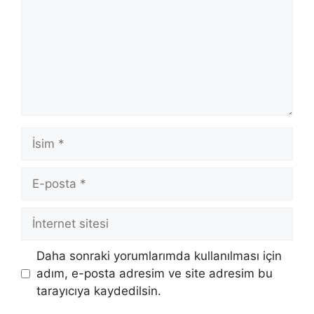
İsim
E-
posta
İnternet
sitesi
Daha sonraki yorumlarımda kullanılması için
adım, e-posta adresim ve site adresim bu
tarayıcıya kaydedilsin.