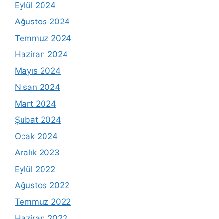
Eylül 2024
Ağustos 2024
Temmuz 2024
Haziran 2024
Mayıs 2024
Nisan 2024
Mart 2024
Şubat 2024
Ocak 2024
Aralık 2023
Eylül 2022
Ağustos 2022
Temmuz 2022
Haziran 2022