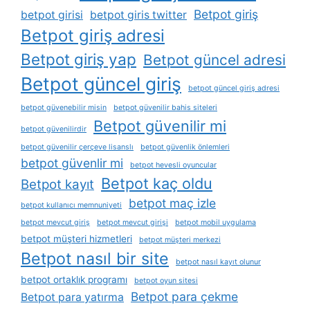
Betpot giriş
betpot girisi
betpot giris twitter
Betpot giriş adresi
Betpot giriş yap
Betpot güncel adresi
Betpot güncel giriş
betpot güncel giriş adresi
betpot güvenebilir misin
betpot güvenilir bahis siteleri
Betpot güvenilir mi
betpot güvenilirdir
betpot güvenilir çerçeve lisanslı
betpot güvenlik önlemleri
betpot güvenlir mi
betpot hevesli oyuncular
Betpot kaç oldu
Betpot kayıt
betpot maç izle
betpot kullanıcı memnuniyeti
betpot mevcut giriş
betpot mevcut girişi
betpot mobil uygulama
betpot müşteri hizmetleri
betpot müşteri merkezi
Betpot nasıl bir site
betpot nasıl kayıt olunur
betpot ortaklık programı
betpot oyun sitesi
Betpot para çekme
Betpot para yatırma