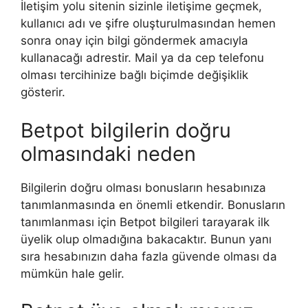
İletişim yolu sitenin sizinle iletişime geçmek,
kullanıcı adı ve şifre oluşturulmasından hemen
sonra onay için bilgi göndermek amacıyla
kullanacağı adrestir. Mail ya da cep telefonu
olması tercihinize bağlı biçimde değişiklik
gösterir.
Betpot bilgilerin doğru
olmasındaki neden
Bilgilerin doğru olması bonusların hesabınıza
tanımlanmasında en önemli etkendir. Bonusların
tanımlanması için Betpot bilgileri tarayarak ilk
üyelik olup olmadığına bakacaktır. Bunun yanı
sıra hesabınızın daha fazla güvende olması da
mümkün hale gelir.