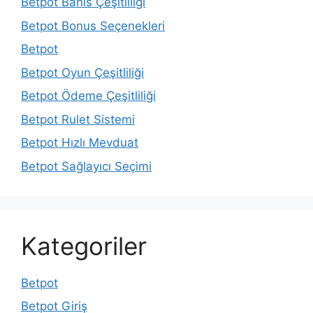
Betpot Bahis Çeşitliliği
Betpot Bonus Seçenekleri
Betpot
Betpot Oyun Çeşitliliği
Betpot Ödeme Çeşitliliği
Betpot Rulet Sistemi
Betpot Hızlı Mevduat
Betpot Sağlayıcı Seçimi
Kategoriler
Betpot
Betpot Giriş