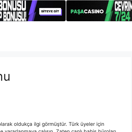
nu
arak oldukça ilgi görmüştür. Türk üyeler için
le yararlanmaya çalışın. Zaten canlı bahis büroları