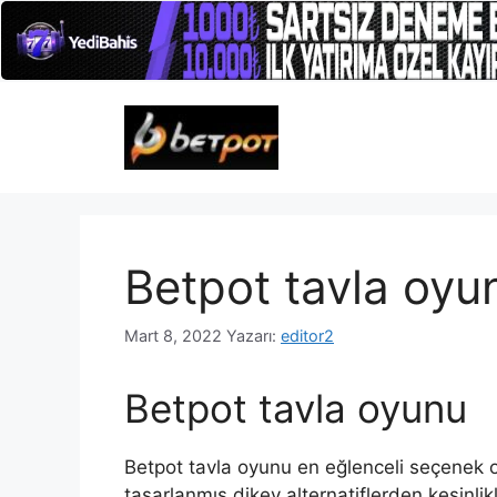
İçeriğe
atla
Betpot tavla oyu
Mart 8, 2022
Yazarı:
editor2
Betpot tavla oyunu
Betpot tavla oyunu en eğlenceli seçenek ol
tasarlanmış dikey alternatiflerden kesinlik