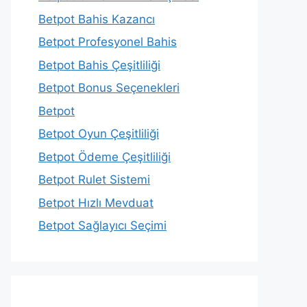
Betpot Bahis Kazancı
Betpot Profesyonel Bahis
Betpot Bahis Çeşitliliği
Betpot Bonus Seçenekleri
Betpot
Betpot Oyun Çeşitliliği
Betpot Ödeme Çeşitliliği
Betpot Rulet Sistemi
Betpot Hızlı Mevduat
Betpot Sağlayıcı Seçimi