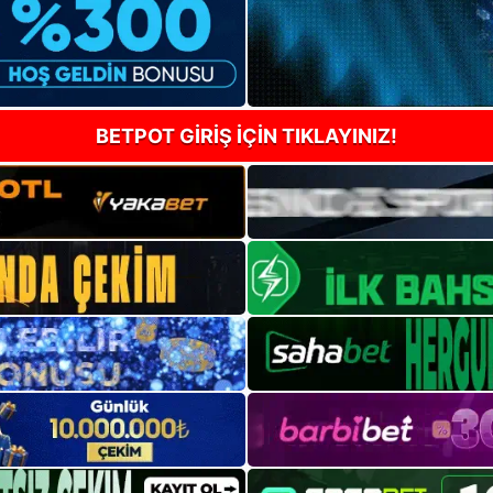
BETPOT GİRİŞ İÇİN TIKLAYINIZ!