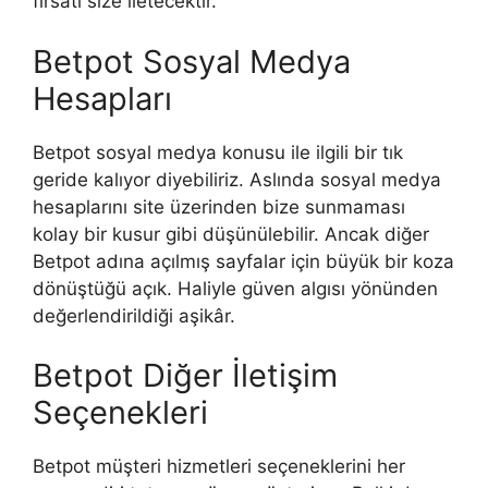
fırsatı size iletecektir.
Betpot Sosyal Medya
Hesapları
Betpot sosyal medya konusu ile ilgili bir tık
geride kalıyor diyebiliriz. Aslında sosyal medya
hesaplarını site üzerinden bize sunmaması
kolay bir kusur gibi düşünülebilir. Ancak diğer
Betpot adına açılmış sayfalar için büyük bir koza
dönüştüğü açık. Haliyle güven algısı yönünden
değerlendirildiği aşikâr.
Betpot Diğer İletişim
Seçenekleri
Betpot müşteri hizmetleri seçeneklerini her