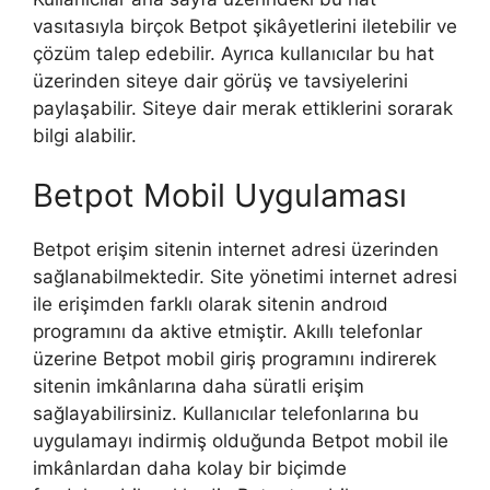
vasıtasıyla birçok Betpot şikâyetlerini iletebilir ve
çözüm talep edebilir. Ayrıca kullanıcılar bu hat
üzerinden siteye dair görüş ve tavsiyelerini
paylaşabilir. Siteye dair merak ettiklerini sorarak
bilgi alabilir.
Betpot Mobil Uygulaması
Betpot erişim sitenin internet adresi üzerinden
sağlanabilmektedir. Site yönetimi internet adresi
ile erişimden farklı olarak sitenin androıd
programını da aktive etmiştir. Akıllı telefonlar
üzerine Betpot mobil giriş programını indirerek
sitenin imkânlarına daha süratli erişim
sağlayabilirsiniz. Kullanıcılar telefonlarına bu
uygulamayı indirmiş olduğunda Betpot mobil ile
imkânlardan daha kolay bir biçimde