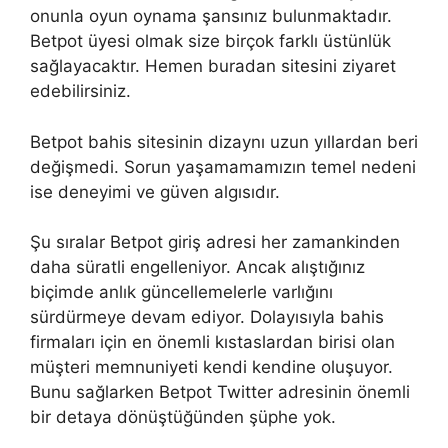
onunla oyun oynama şansınız bulunmaktadır.
Betpot üyesi olmak size birçok farklı üstünlük
sağlayacaktır. Hemen buradan sitesini ziyaret
edebilirsiniz.
Betpot bahis sitesinin dizaynı uzun yıllardan beri
değişmedi. Sorun yaşamamamızın temel nedeni
ise deneyimi ve güven algısıdır.
Şu sıralar Betpot giriş adresi her zamankinden
daha süratli engelleniyor. Ancak alıştığınız
biçimde anlık güncellemelerle varlığını
sürdürmeye devam ediyor. Dolayısıyla bahis
firmaları için en önemli kıstaslardan birisi olan
müşteri memnuniyeti kendi kendine oluşuyor.
Bunu sağlarken Betpot Twitter adresinin önemli
bir detaya dönüştüğünden şüphe yok.