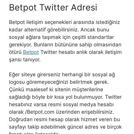
Betpot Twitter Adresi
Betpot iletişim seçenekleri arasında istediğiniz
kadar alternatif görebilirsiniz. Ancak bunu
sosyal ağlara taşımak için çeşitli standartlar
gerekiyor. Bunların bütününe sahip olmasından
ötürü
Betpot
Twitter hesabı anlık olarak iletişim
şansı tanıyor.
Eğer siteye girerseniz herhangi bir sosyal ağ
logosu göremeyeceğinizi belirtmek gerek.
Çünkü maalesef ki sitenin müşterilerine
sağladığı böyle bir kısa yol bulunmuyor. Twitter
hesabınız varsa resmi sosyal medya hesabı
olarak /Betpot.com üzerinden erişebilirsiniz.
Doğrudan resmi hesap olarak hizmet veren bu
sayfayı takip edebilmek güncel adres ve birçok