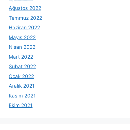
Ağustos 2022
Temmuz 2022
Haziran 2022
Mayıs 2022
Nisan 2022
Mart 2022
Şubat 2022
Ocak 2022
Aralık 2021
Kasım 2021
Ekim 2021