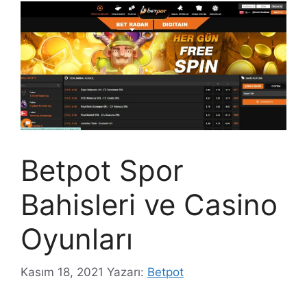
Betpot Spor
Bahisleri ve Casino
Oyunları
Kasım 18, 2021
Yazarı:
Betpot