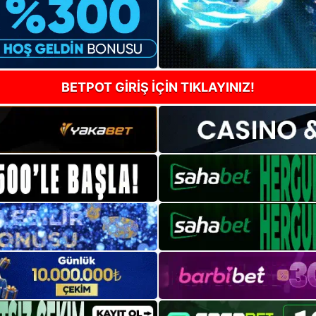
BETPOT GİRİŞ İÇİN TIKLAYINIZ!