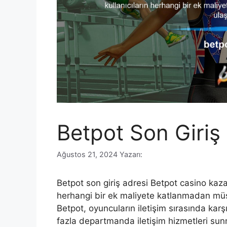
Betpot Son Giriş
Ağustos 21, 2024
Yazarı:
Betpot son giriş adresi Betpot casino kaza
herhangi bir ek maliyete katlanmadan müşt
Betpot, oyuncuların iletişim sırasında karş
fazla departmanda iletişim hizmetleri su