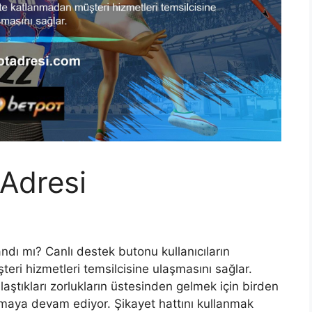
 Adresi
ndı mı? Canlı destek butonu kullanıcıların
eri hizmetleri temsilcisine ulaşmasını sağlar.
ılaştıkları zorlukların üstesinden gelmek için birden
nmaya devam ediyor. Şikayet hattını kullanmak