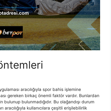
ntemleri
gulaması aracılığıyla spor bahis işlemine
sı gereken birkaç önemli faktör vardır. Bunlardan
in bulunup bulunmadığıdır. Bu olağandışı durum
racılığıyla kullanıcılara çeşitli erişilebilirlik