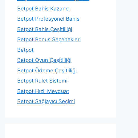
Betpot Bahis Kazancı
Betpot Profesyonel Bahis
Betpot Bahis Çeşitliliği
Betpot Bonus Seçenekleri
Betpot
Betpot Oyun Çeşitliliği
Betpot Ödeme Çeşitliliği
Betpot Rulet Sistemi
Betpot Hızlı Mevduat
Betpot Sağlayıcı Seçimi