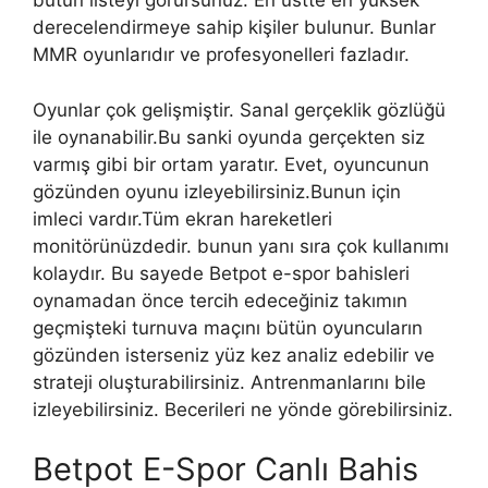
bütün listeyi görürsünüz. En üstte en yüksek
derecelendirmeye sahip kişiler bulunur. Bunlar
MMR oyunlarıdır ve profesyonelleri fazladır.
Oyunlar çok gelişmiştir. Sanal gerçeklik gözlüğü
ile oynanabilir.Bu sanki oyunda gerçekten siz
varmış gibi bir ortam yaratır. Evet, oyuncunun
gözünden oyunu izleyebilirsiniz.Bunun için
imleci vardır.Tüm ekran hareketleri
monitörünüzdedir. bunun yanı sıra çok kullanımı
kolaydır. Bu sayede Betpot e-spor bahisleri
oynamadan önce tercih edeceğiniz takımın
geçmişteki turnuva maçını bütün oyuncuların
gözünden isterseniz yüz kez analiz edebilir ve
strateji oluşturabilirsiniz. Antrenmanlarını bile
izleyebilirsiniz. Becerileri ne yönde görebilirsiniz.
Betpot E-Spor Canlı Bahis