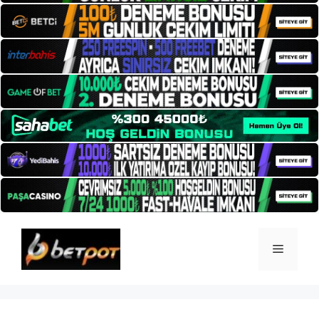
İçeriğe
atla
Menü