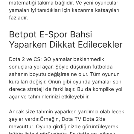
matematiği takıma bağlıdır. Ve yeni oyuncular
yamaları iyi tanıdıkları için kazanma katsayıları
fazladır.
Betpot E-Spor Bahsi
Yaparken Dikkat Edilecekler
Dota 2 ve CS: GO yamalar beklenmedik
sonuçlara yol açar. Şöyle düşünün futbolda
sahanın boyutu değişirse ne olur. Tüm oyunun
kuralları değişir. Onun gibi oyunda yamalar son
derece strateji de farklılaşır. Bu da komplike yol
açar ve tahminlerinizi etkileyebilir.
Ancak size tahmin yaparken yardımcı olabilecek
şeyler vardır.Örneğin, Dota TV Dota 2’de
mevcuttur. Oyuna girdiğinizde görüntüleyerek