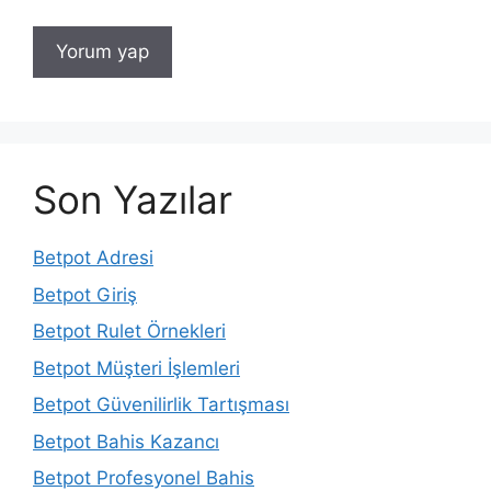
Son Yazılar
Betpot Adresi
Betpot Giriş
Betpot Rulet Örnekleri
Betpot Müşteri İşlemleri
Betpot Güvenilirlik Tartışması
Betpot Bahis Kazancı
Betpot Profesyonel Bahis