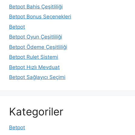
Betpot Bahis Çeşitliliği
Betpot Bonus Seçenekleri
Betpot
Betpot Oyun Çeşitliliği
Betpot Ödeme Çeşitliliği
Betpot Rulet Sistemi
Betpot Hızlı Mevduat
Betpot Sağlayıcı Seçimi
Kategoriler
Betpot