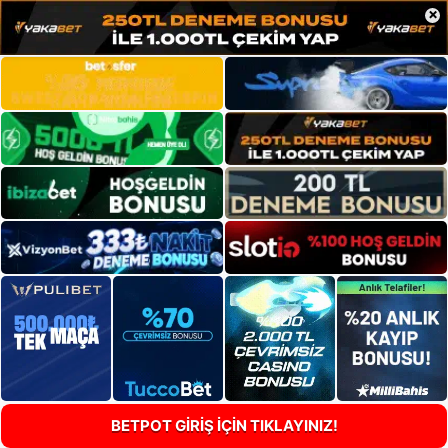
×
BETPOT GİRİŞ İÇİN TIKLAYINIZ!