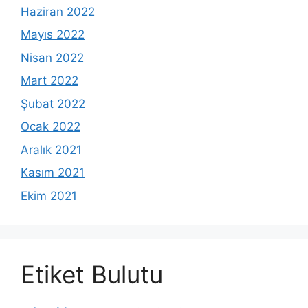
Haziran 2022
Mayıs 2022
Nisan 2022
Mart 2022
Şubat 2022
Ocak 2022
Aralık 2021
Kasım 2021
Ekim 2021
Etiket Bulutu