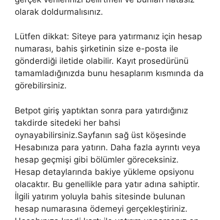
olarak doldurmalısınız.
Lütfen dikkat: Siteye para yatırmanız için hesap
numarası, bahis şirketinin size e-posta ile
gönderdiği iletide olabilir. Kayıt prosedürünü
tamamladığınızda bunu hesaplarım kısmında da
görebilirsiniz.
Betpot giriş yaptıktan sonra para yatırdığınız
takdirde sitedeki her bahsi
oynayabilirsiniz.Sayfanın sağ üst köşesinde
Hesabınıza para yatırın. Daha fazla ayrıntı veya
hesap geçmişi gibi bölümler göreceksiniz.
Hesap detaylarında bakiye yükleme opsiyonu
olacaktır. Bu genellikle para yatır adına sahiptir.
İlgili yatırım yoluyla bahis sitesinde bulunan
hesap numarasına ödemeyi gerçekleştiriniz.