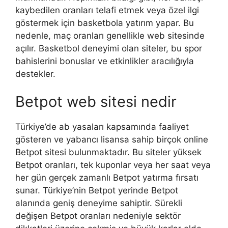
kaybedilen oranları telafi etmek veya özel ilgi
göstermek için basketbola yatırım yapar. Bu
nedenle, maç oranları genellikle web sitesinde
açılır. Basketbol deneyimi olan siteler, bu spor
bahislerini bonuslar ve etkinlikler aracılığıyla
destekler.
Betpot web sitesi nedir
Türkiye’de ab yasaları kapsamında faaliyet
gösteren ve yabancı lisansa sahip birçok online
Betpot sitesi bulunmaktadır. Bu siteler yüksek
Betpot oranları, tek kuponlar veya her saat veya
her gün gerçek zamanlı Betpot yatırma fırsatı
sunar. Türkiye’nin Betpot yerinde Betpot
alanında geniş deneyime sahiptir. Sürekli
değişen Betpot oranları nedeniyle sektör