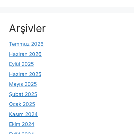
Arşivler
Temmuz 2026
Haziran 2026
Eylül 2025
Haziran 2025
Mayıs 2025
Şubat 2025
Ocak 2025
Kasım 2024
Ekim 2024