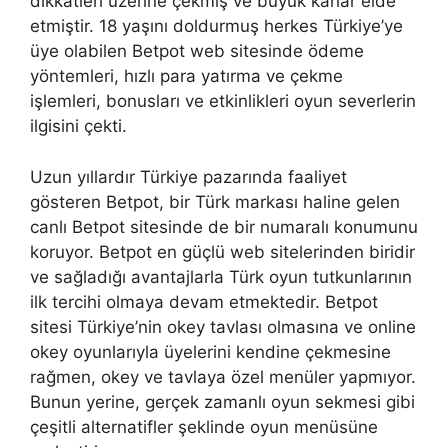
dikkatleri üzerine çekmiş ve büyük karlar elde
etmiştir. 18 yaşını doldurmuş herkes Türkiye’ye
üye olabilen Betpot web sitesinde ödeme
yöntemleri, hızlı para yatırma ve çekme
işlemleri, bonusları ve etkinlikleri oyun severlerin
ilgisini çekti.
Uzun yıllardır Türkiye pazarında faaliyet
gösteren Betpot, bir Türk markası haline gelen
canlı Betpot sitesinde de bir numaralı konumunu
koruyor. Betpot en güçlü web sitelerinden biridir
ve sağladığı avantajlarla Türk oyun tutkunlarının
ilk tercihi olmaya devam etmektedir. Betpot
sitesi Türkiye’nin okey tavlası olmasına ve online
okey oyunlarıyla üyelerini kendine çekmesine
rağmen, okey ve tavlaya özel menüler yapmıyor.
Bunun yerine, gerçek zamanlı oyun sekmesi gibi
çeşitli alternatifler şeklinde oyun menüsüne