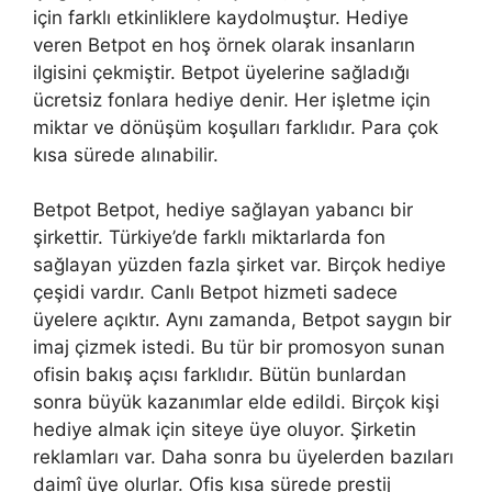
için farklı etkinliklere kaydolmuştur. Hediye
veren Betpot en hoş örnek olarak insanların
ilgisini çekmiştir. Betpot üyelerine sağladığı
ücretsiz fonlara hediye denir. Her işletme için
miktar ve dönüşüm koşulları farklıdır. Para çok
kısa sürede alınabilir.
Betpot Betpot, hediye sağlayan yabancı bir
şirkettir. Türkiye’de farklı miktarlarda fon
sağlayan yüzden fazla şirket var. Birçok hediye
çeşidi vardır. Canlı Betpot hizmeti sadece
üyelere açıktır. Aynı zamanda, Betpot saygın bir
imaj çizmek istedi. Bu tür bir promosyon sunan
ofisin bakış açısı farklıdır. Bütün bunlardan
sonra büyük kazanımlar elde edildi. Birçok kişi
hediye almak için siteye üye oluyor. Şirketin
reklamları var. Daha sonra bu üyelerden bazıları
daimî üye olurlar. Ofis kısa sürede prestij