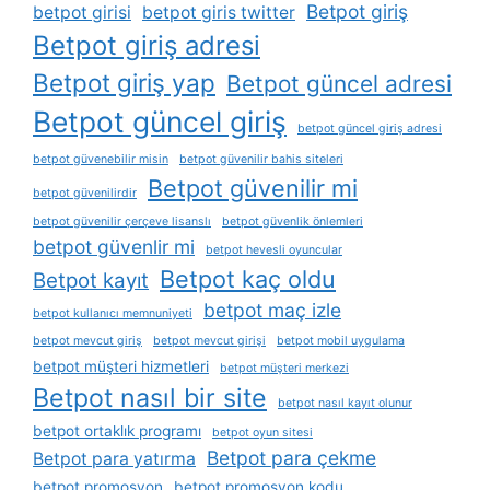
Betpot giriş
betpot girisi
betpot giris twitter
Betpot giriş adresi
Betpot giriş yap
Betpot güncel adresi
Betpot güncel giriş
betpot güncel giriş adresi
betpot güvenebilir misin
betpot güvenilir bahis siteleri
Betpot güvenilir mi
betpot güvenilirdir
betpot güvenilir çerçeve lisanslı
betpot güvenlik önlemleri
betpot güvenlir mi
betpot hevesli oyuncular
Betpot kaç oldu
Betpot kayıt
betpot maç izle
betpot kullanıcı memnuniyeti
betpot mevcut giriş
betpot mevcut girişi
betpot mobil uygulama
betpot müşteri hizmetleri
betpot müşteri merkezi
Betpot nasıl bir site
betpot nasıl kayıt olunur
betpot ortaklık programı
betpot oyun sitesi
Betpot para çekme
Betpot para yatırma
betpot promosyon
betpot promosyon kodu