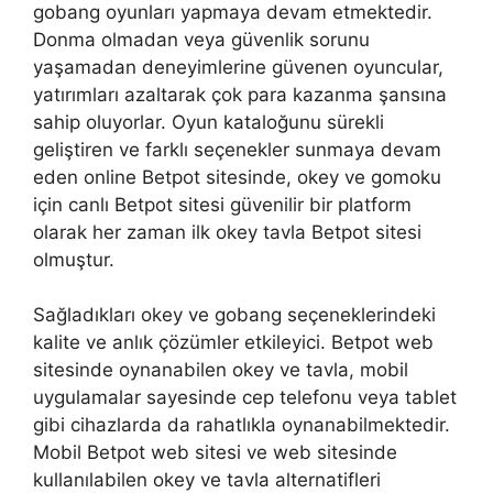
gobang oyunları yapmaya devam etmektedir.
Donma olmadan veya güvenlik sorunu
yaşamadan deneyimlerine güvenen oyuncular,
yatırımları azaltarak çok para kazanma şansına
sahip oluyorlar. Oyun kataloğunu sürekli
geliştiren ve farklı seçenekler sunmaya devam
eden online Betpot sitesinde, okey ve gomoku
için canlı Betpot sitesi güvenilir bir platform
olarak her zaman ilk okey tavla Betpot sitesi
olmuştur.
Sağladıkları okey ve gobang seçeneklerindeki
kalite ve anlık çözümler etkileyici. Betpot web
sitesinde oynanabilen okey ve tavla, mobil
uygulamalar sayesinde cep telefonu veya tablet
gibi cihazlarda da rahatlıkla oynanabilmektedir.
Mobil Betpot web sitesi ve web sitesinde
kullanılabilen okey ve tavla alternatifleri