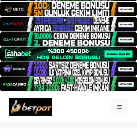
İçeriğe
atla
Menü