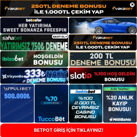
×
BETPOT GİRİŞ İÇİN TIKLAYINIZ!