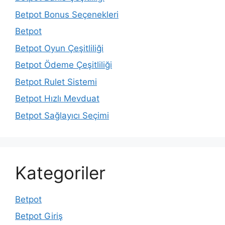
Betpot Bonus Seçenekleri
Betpot
Betpot Oyun Çeşitliliği
Betpot Ödeme Çeşitliliği
Betpot Rulet Sistemi
Betpot Hızlı Mevduat
Betpot Sağlayıcı Seçimi
Kategoriler
Betpot
Betpot Giriş