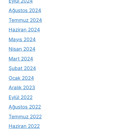
Eylül 2024
Ağustos 2024
Temmuz 2024
Haziran 2024
Mayıs 2024
Nisan 2024
Mart 2024
Şubat 2024
Ocak 2024
Aralık 2023
Eylül 2022
Ağustos 2022
Temmuz 2022
Haziran 2022