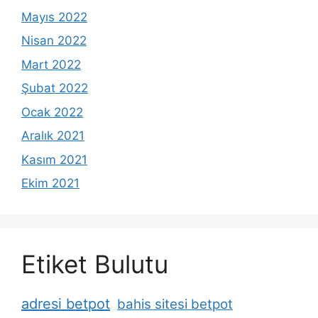
Mayıs 2022
Nisan 2022
Mart 2022
Şubat 2022
Ocak 2022
Aralık 2021
Kasım 2021
Ekim 2021
Etiket Bulutu
adresi betpot
bahis sitesi betpot