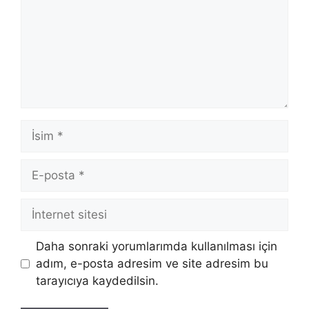
İsim
E-
posta
İnternet
sitesi
Daha sonraki yorumlarımda kullanılması için
adım, e-posta adresim ve site adresim bu
tarayıcıya kaydedilsin.