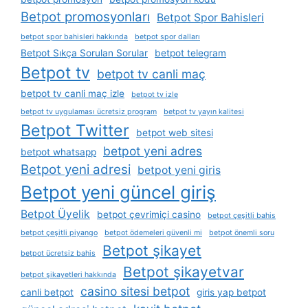
Betpot promosyonları
Betpot Spor Bahisleri
betpot spor bahisleri hakkında
betpot spor dalları
Betpot Sıkça Sorulan Sorular
betpot telegram
Betpot tv
betpot tv canli maç
betpot tv canli maç izle
betpot tv izle
betpot tv uygulaması ücretsiz program
betpot tv yayın kalitesi
Betpot Twitter
betpot web sitesi
betpot yeni adres
betpot whatsapp
Betpot yeni adresi
betpot yeni giris
Betpot yeni güncel giriş
Betpot Üyelik
betpot çevrimiçi casino
betpot çeşitli bahis
betpot çeşitli piyango
betpot ödemeleri güvenli mi
betpot önemli soru
Betpot şikayet
betpot ücretsiz bahis
Betpot şikayetvar
betpot şikayetleri hakkında
casino sitesi betpot
canli betpot
giris yap betpot