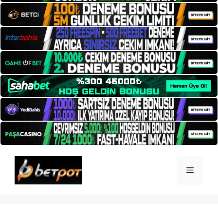
İçeriğe
atla
Menü