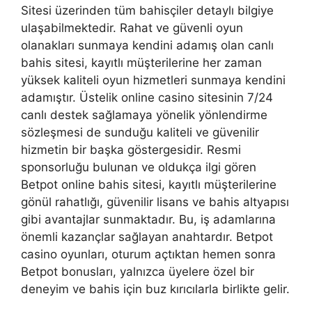
Sitesi üzerinden tüm bahisçiler detaylı bilgiye
ulaşabilmektedir. Rahat ve güvenli oyun
olanakları sunmaya kendini adamış olan canlı
bahis sitesi, kayıtlı müşterilerine her zaman
yüksek kaliteli oyun hizmetleri sunmaya kendini
adamıştır. Üstelik online casino sitesinin 7/24
canlı destek sağlamaya yönelik yönlendirme
sözleşmesi de sunduğu kaliteli ve güvenilir
hizmetin bir başka göstergesidir. Resmi
sponsorluğu bulunan ve oldukça ilgi gören
Betpot online bahis sitesi, kayıtlı müşterilerine
gönül rahatlığı, güvenilir lisans ve bahis altyapısı
gibi avantajlar sunmaktadır. Bu, iş adamlarına
önemli kazançlar sağlayan anahtardır. Betpot
casino oyunları, oturum açtıktan hemen sonra
Betpot bonusları, yalnızca üyelere özel bir
deneyim ve bahis için buz kırıcılarla birlikte gelir.