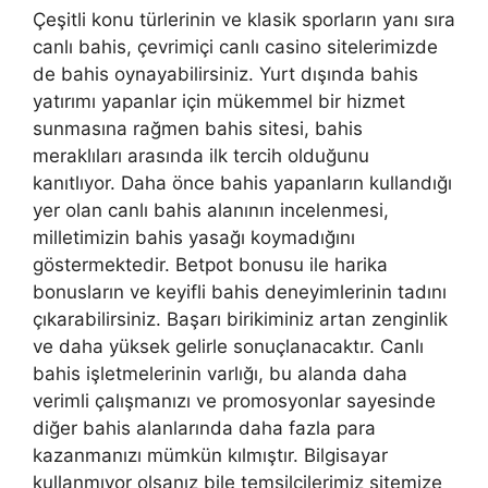
Çeşitli konu türlerinin ve klasik sporların yanı sıra
canlı bahis, çevrimiçi canlı casino sitelerimizde
de bahis oynayabilirsiniz. Yurt dışında bahis
yatırımı yapanlar için mükemmel bir hizmet
sunmasına rağmen bahis sitesi, bahis
meraklıları arasında ilk tercih olduğunu
kanıtlıyor. Daha önce bahis yapanların kullandığı
yer olan canlı bahis alanının incelenmesi,
milletimizin bahis yasağı koymadığını
göstermektedir. Betpot bonusu ile harika
bonusların ve keyifli bahis deneyimlerinin tadını
çıkarabilirsiniz. Başarı birikiminiz artan zenginlik
ve daha yüksek gelirle sonuçlanacaktır. Canlı
bahis işletmelerinin varlığı, bu alanda daha
verimli çalışmanızı ve promosyonlar sayesinde
diğer bahis alanlarında daha fazla para
kazanmanızı mümkün kılmıştır. Bilgisayar
kullanmıyor olsanız bile temsilcilerimiz sitemize