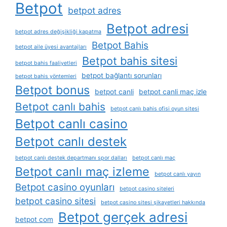
Betpot
betpot adres
Betpot adresi
betpot adres değişikliği kapatma
Betpot Bahis
betpot aile üyesi avantajları
Betpot bahis sitesi
betpot bahis faaliyetleri
betpot bağlantı sorunları
betpot bahis yöntemleri
Betpot bonus
betpot canli
betpot canli maç izle
Betpot canlı bahis
betpot canlı bahis ofisi oyun sitesi
Betpot canlı casino
Betpot canlı destek
betpot canlı destek departmanı spor dalları
betpot canlı maç
Betpot canlı maç izleme
betpot canlı yayın
Betpot casino oyunları
betpot casino siteleri
betpot casino sitesi
betpot casino sitesi şikayetleri hakkında
Betpot gerçek adresi
betpot com