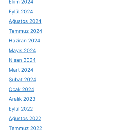
Ekim 2024
Eylül 2024
Ağustos 2024
Temmuz 2024
Haziran 2024
Mayıs 2024
Nisan 2024
Mart 2024
Şubat 2024
Ocak 2024
Aralık 2023
Eylül 2022
Ağustos 2022
Temmuz 2022