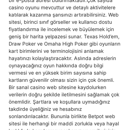
bir e-posta adresi bulunmaktadır.Çok sayıda
casino oyunu mevcuttur ve detaylı aktivitelere
katılarak kazanma şansınızı artırabilirsiniz. Web
sitesi, birinci sınıf görseller ve kullanıcı dostu
fiyatlandırma ile incelemek ve büyülemek için
geniş bir harita yelpazesi sunar. Texas Hold’em,
Draw Poker ve Omaha High Poker gibi oyunların
kart birimlerini ve terminolojisini anlamak
hayatınızı kolaylaştıracaktır. Aslında adreslerin
oynayacağınız oyun hakkında doğru bilgi
vermesi ve en yüksek birim sayısına sahip
kartların güvenilir olması sizin için çok önemli.
Bir sanal casino web sitesine kaydolurken
verilerin doğru şekilde iletilmesini sağlamak çok
önemlidir. Şartlara ve koşullara uymadığınız
takdirde üyeliğiniz ve hesabınız
sonlandırılacaktır. Bununla birlikte Betpot web
sitesi ile herhangi bir maddi zorlukla veya hayal