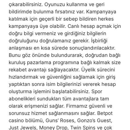
çıkarabilirsiniz. Oyunuzu kullanma ve geri
bildirimde bulunma fırsatınız var. Kampanyaya
katılmak için geçerli bir sebep bildiren herkes
kampanyaya üye olabilir. Canlı hesap açmak için
doğru bilgi vermeniz ve girdiğiniz bilgilerin
doğruluğunu doğrulamanız gerekir. İşbirliği
anlaşması en kısa sürede sonuçlandırılacaktır.
Bunu göz önünde bulundurarak, doğrudan bağlı
kuruluş pazarlama programına bağlı kalmak size
rekabet avantajı sağlayacaktır. Üyelik sürecini
hızlandırmak ve güvenliğini sağlamak için giriş
yaptıktan sonra isim bilgilerinizi vererek hesap
oluşturma işlemini başlatabilirsiniz. Spor
abonelikleri sundukları tüm avantajlara tam
olarak erişmenizi sağlar. Firmamız güvenli ve
sorunsuz hizmet sağlanmasını sağlar. Betpot
casino bölümü, Guns’ Roses, Gonzo’s Guest,
Just Jewels, Money Drop, Twin Spins ve çok