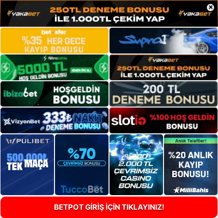
×
BETPOT GİRİŞ İÇİN TIKLAYINIZ!