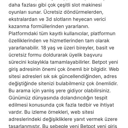
daha fazlası gibi çok çeşitli slot makinesi
oyunları sunar. Ücretsiz döndürmelerden,
ekstralardan ve 3d slotların heyecan verici
kazanma formüllerinden yararlanın.
Platformdaki tüm kayıtlı kullanıcılar, platformun
özelliklerinden ve hizmetlerinden tam olarak
yararlanabilir. 18 yaş ve üzeri bireyler, basit ve
ücretsiz formu doldurarak üyelik başvuru
sürecini kolaylıkla tamamlayabilirler. Betpot yeni
giriş adresinin önemi çok önemli bir bilgidir. Web
sitesi adresleri sık sık güncellendiğinden, adres
değiştiğinde sitenizi bulabilmeniz çok önemlidir.
Bu arama için yanlış yere gidiyor olabilirsiniz.
Günümüz dünyasında dolandırıcılığın tespit
edilmesi konusunda çok fazla tedbir ve ihtiyat
vardır. Bu izleme örnekleri, web sitesi
adreslerindeki değişikliklere yanıt vermek üzere
tasarlanmıştır. Bu sebeple yeni Betpot yeni giriş